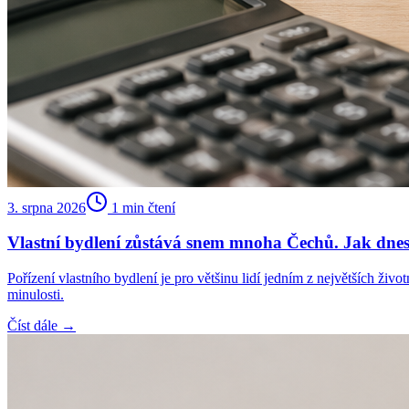
3. srpna 2026
1
min čtení
Vlastní bydlení zůstává snem mnoha Čechů. Jak dnes 
Pořízení vlastního bydlení je pro většinu lidí jedním z největších ži
minulosti.
Číst dále →