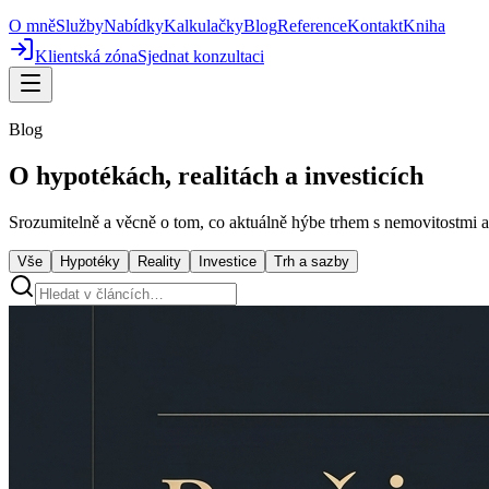
O mně
Služby
Nabídky
Kalkulačky
Blog
Reference
Kontakt
Kniha
Klientská zóna
Sjednat konzultaci
Blog
O hypotékách, realitách a investicích
Srozumitelně a věcně o tom, co aktuálně hýbe trhem s nemovitostmi a
Vše
Hypotéky
Reality
Investice
Trh a sazby