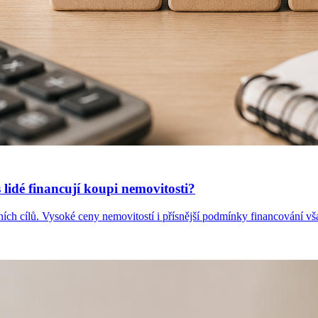
lidé financují koupi nemovitosti?
votních cílů. Vysoké ceny nemovitostí i přísnější podmínky financování 