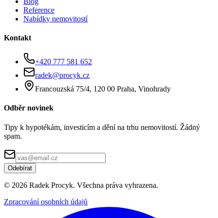
Blog
Reference
Nabídky nemovitostí
Kontakt
+420 777 581 652
radek@procyk.cz
Francouzská 75/4, 120 00 Praha, Vinohrady
Odběr novinek
Tipy k hypotékám, investicím a dění na trhu nemovitostí. Žádný
spam.
Odebírat
©
2026
Radek Procyk. Všechna práva vyhrazena.
Zpracování osobních údajů