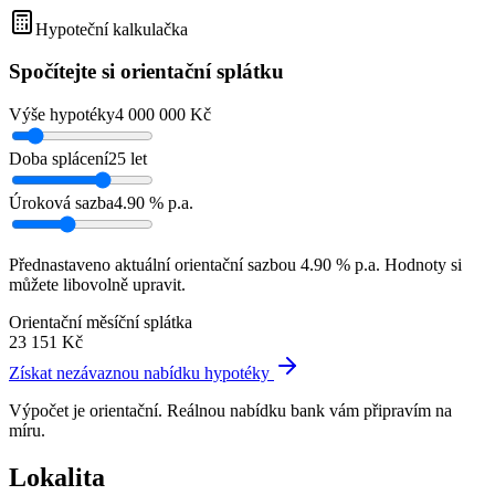
Hypoteční kalkulačka
Spočítejte si orientační splátku
Výše hypotéky
4 000 000
Kč
Doba splácení
25
let
Úroková sazba
4.90
% p.a.
Přednastaveno aktuální orientační sazbou
4.90
% p.a. Hodnoty si
můžete libovolně upravit.
Orientační měsíční splátka
23 151
Kč
Získat nezávaznou nabídku hypotéky
Výpočet je orientační. Reálnou nabídku bank vám připravím na
míru.
Lokalita