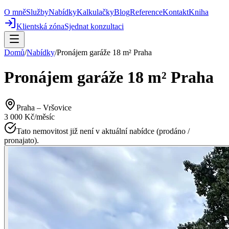
O mně
Služby
Nabídky
Kalkulačky
Blog
Reference
Kontakt
Kniha
Klientská zóna
Sjednat konzultaci
Domů
/
Nabídky
/
Pronájem garáže 18 m² Praha
Pronájem garáže 18 m² Praha
Praha – Vršovice
3 000 Kč/měsíc
Tato nemovitost již není v aktuální nabídce (prodáno /
pronajato).