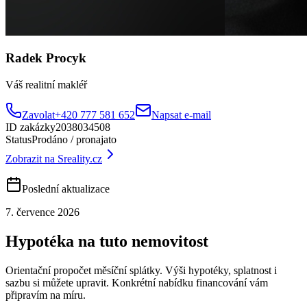
Radek Procyk
Váš realitní makléř
Zavolat
+420 777 581 652
Napsat e-mail
ID zakázky
2038034508
Status
Prodáno / pronajato
Zobrazit na Sreality.cz
Poslední aktualizace
7. července 2026
Hypotéka na tuto nemovitost
Orientační propočet měsíční splátky
. Výši hypotéky, splatnost i
sazbu si můžete upravit. Konkrétní nabídku financování vám
připravím na míru.