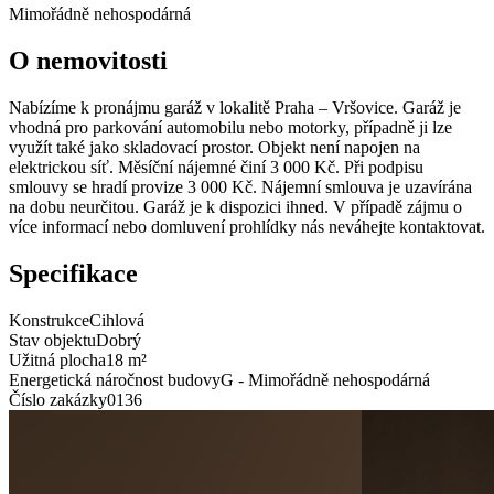
Mimořádně nehospodárná
O nemovitosti
Nabízíme k pronájmu garáž v lokalitě Praha – Vršovice. Garáž je
vhodná pro parkování automobilu nebo motorky, případně ji lze
využít také jako skladovací prostor. Objekt není napojen na
elektrickou síť. Měsíční nájemné činí 3 000 Kč. Při podpisu
smlouvy se hradí provize 3 000 Kč. Nájemní smlouva je uzavírána
na dobu neurčitou. Garáž je k dispozici ihned. V případě zájmu o
více informací nebo domluvení prohlídky nás neváhejte kontaktovat.
Specifikace
Konstrukce
Cihlová
Stav objektu
Dobrý
Užitná plocha
18 m²
Energetická náročnost budovy
G - Mimořádně nehospodárná
Číslo zakázky
0136