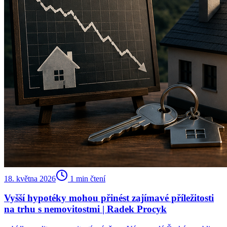
18. května 2026
1
min čtení
Vyšší hypotéky mohou přinést zajímavé příležitosti
na trhu s nemovitostmi | Radek Procyk