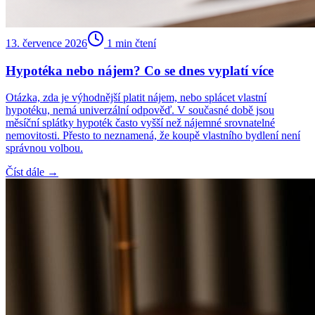
13. července 2026
1
min čtení
Hypotéka nebo nájem? Co se dnes vyplatí více
Otázka, zda je výhodnější platit nájem, nebo splácet vlastní
hypotéku, nemá univerzální odpověď. V současné době jsou
měsíční splátky hypoték často vyšší než nájemné srovnatelné
nemovitosti. Přesto to neznamená, že koupě vlastního bydlení není
správnou volbou.
Číst dále →