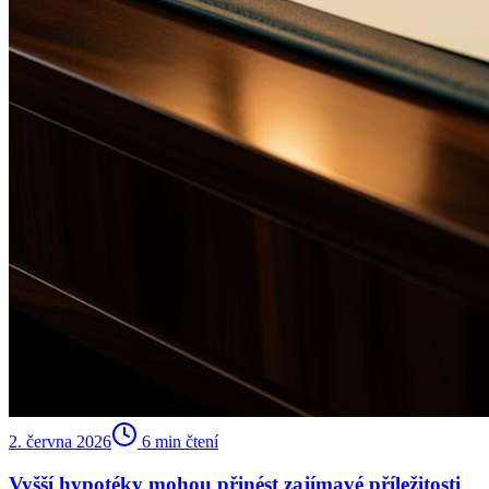
2. června 2026
6
min čtení
Vyšší hypotéky mohou přinést zajímavé příležitosti