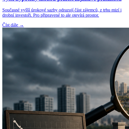
Současné vyšší úrokové sazby odrazují část zájemců, z trhu mizí i
drobní investoři. Pro připravené to ale otevírá prostor.
Číst dále →