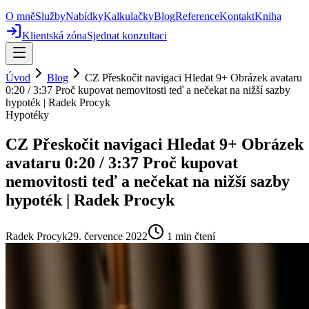
O mně
Služby
Nabídky
Kalkulačky
Blog
Reference
Kontakt
Kniha
Klientská zóna
Sjednat konzultaci
Úvod
Blog
CZ Přeskočit navigaci Hledat 9+ Obrázek avataru
0:20 / 3:37 Proč kupovat nemovitosti teď a nečekat na nižší sazby
hypoték | Radek Procyk
Hypotéky
CZ Přeskočit navigaci Hledat 9+ Obrázek
avataru 0:20 / 3:37 Proč kupovat
nemovitosti teď a nečekat na nižší sazby
hypoték | Radek Procyk
Radek Procyk
29. července 2022
1
min čtení