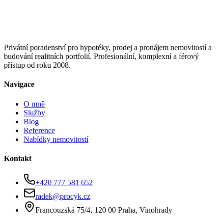
Privátní poradenství pro hypotéky, prodej a pronájem nemovitostí a
budování realitních portfolií. Profesionální, komplexní a férový
přístup od roku 2008.
Navigace
O mně
Služby
Blog
Reference
Nabídky nemovitostí
Kontakt
+420 777 581 652
radek@procyk.cz
Francouzská 75/4, 120 00 Praha, Vinohrady