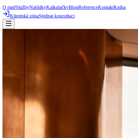
O mně
Služby
Nabídky
Kalkulačky
Blog
Reference
Kontakt
Kniha
Klientská zóna
Sjednat konzultaci