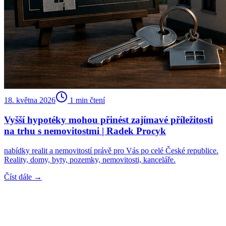
18. května 2026
1
min čtení
Vyšší hypotéky mohou přinést zajímavé příležitosti
na trhu s nemovitostmi | Radek Procyk
nabídky realit a nemovitostí právě pro Vás po celé České republice.
Reality, domy, byty, pozemky, nemovitosti, kanceláře.
Číst dále →