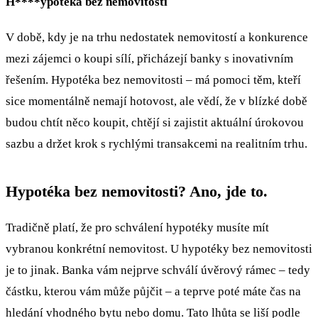
H****ypotéka bez nemovitosti
V době, kdy je na trhu nedostatek nemovitostí a konkurence
mezi zájemci o koupi sílí, přicházejí banky s inovativním
řešením. Hypotéka bez nemovitosti – má pomoci těm, kteří
sice momentálně nemají hotovost, ale vědí, že v blízké době
budou chtít něco koupit, chtějí si zajistit aktuální úrokovou
sazbu a držet krok s rychlými transakcemi na realitním trhu.
Hypotéka bez nemovitosti? Ano, jde to.
Tradičně platí, že pro schválení hypotéky musíte mít
vybranou konkrétní nemovitost. U hypotéky bez nemovitosti
je to jinak. Banka vám nejprve schválí úvěrový rámec – tedy
částku, kterou vám může půjčit – a teprve poté máte čas na
hledání vhodného bytu nebo domu. Tato lhůta se liší podle