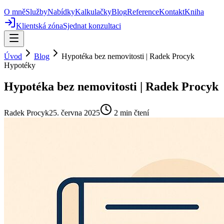
O mně
Služby
Nabídky
Kalkulačky
Blog
Reference
Kontakt
Kniha
Klientská zóna
Sjednat konzultaci
Úvod
Blog
Hypotéka bez nemovitosti | Radek Procyk
Hypotéky
Hypotéka bez nemovitosti | Radek Procyk
Radek Procyk
25. června 2025
2
min čtení