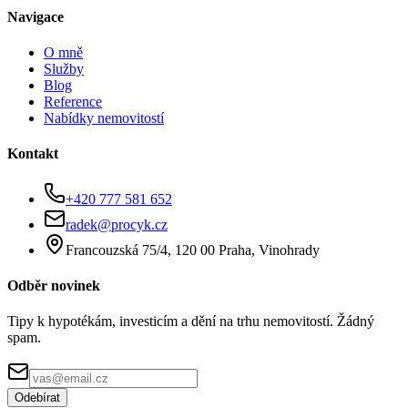
Navigace
O mně
Služby
Blog
Reference
Nabídky nemovitostí
Kontakt
+420 777 581 652
radek@procyk.cz
Francouzská 75/4, 120 00 Praha, Vinohrady
Odběr novinek
Tipy k hypotékám, investicím a dění na trhu nemovitostí. Žádný
spam.
Odebírat