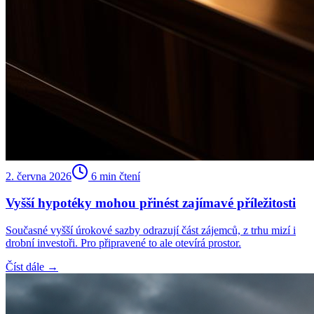
2. června 2026
6
min čtení
Vyšší hypotéky mohou přinést zajímavé příležitosti
Současné vyšší úrokové sazby odrazují část zájemců, z trhu mizí i
drobní investoři. Pro připravené to ale otevírá prostor.
Číst dále →