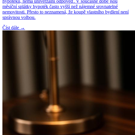
hypotéku, nemá univerzální odpověď. V současné době jsou
měsíční splátky hypoték často vyšší než nájemné srovnatelné
nemovitosti. Přesto to neznamená, že koupě vlastního bydlení není
správnou volbou.
Číst dále →