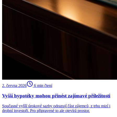
2. června 2026
6
min čtení
Vyšší hypotéky mohou přinést zajímavé příležitosti
Současné vyšší úrokové sazby odrazují část zájemců, z trhu mizí i
drobní investoři. Pro připravené to ale otevírá prostor.