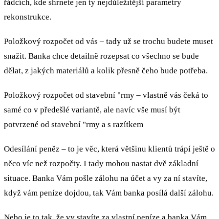
řádcích, kde shrnete jen ty nejdůležitější parametry
rekonstrukce.
Položkový rozpočet od vás – tady už se trochu budete muset
snažit. Banka chce detailně rozepsat co všechno se bude
dělat, z jakých materiálů a kolik přesně čeho bude potřeba.
Položkový rozpočet od stavební "rmy – vlastně vás čeká to
samé co v předešlé variantě, ale navíc vše musí být
potvrzené od stavební "rmy a s razítkem
Odesílání peněz – to je věc, která většinu klientů trápí ještě o
něco víc než rozpočty. I tady mohou nastat dvě základní
situace. Banka Vám pošle zálohu na účet a vy za ní stavíte,
když vám peníze dojdou, tak Vám banka posílá další zálohu.
Nebo je to tak, že vy stavíte za vlastní peníze a banka Vám