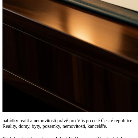
nabídky realit a nemovitostí právě pro Vás po celé České republice.
Reality, domy, byty, pozemky, nemovitosti, kanceláře.