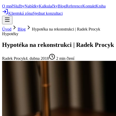
O mně
Služby
Nabídky
Kalkulačky
Blog
Reference
Kontakt
Kniha
Klientská zóna
Sjednat konzultaci
Úvod
Blog
Hypotéka na rekonstrukci | Radek Procyk
Hypotéky
Hypotéka na rekonstrukci | Radek Procyk
Radek Procyk
4. dubna 2018
2
min čtení