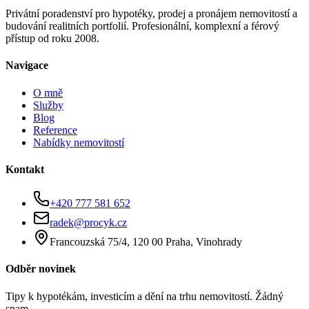
Privátní poradenství pro hypotéky, prodej a pronájem nemovitostí a
budování realitních portfolií. Profesionální, komplexní a férový
přístup od roku 2008.
Navigace
O mně
Služby
Blog
Reference
Nabídky nemovitostí
Kontakt
+420 777 581 652
radek@procyk.cz
Francouzská 75/4, 120 00 Praha, Vinohrady
Odběr novinek
Tipy k hypotékám, investicím a dění na trhu nemovitostí. Žádný
spam.