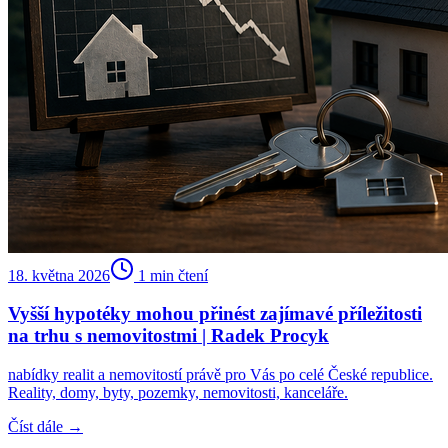
18. května 2026
1
min čtení
Vyšší hypotéky mohou přinést zajímavé příležitosti
na trhu s nemovitostmi | Radek Procyk
nabídky realit a nemovitostí právě pro Vás po celé České republice.
Reality, domy, byty, pozemky, nemovitosti, kanceláře.
Číst dále →