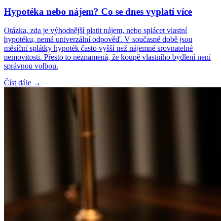
Hypotéka nebo nájem? Co se dnes vyplatí více
Otázka, zda je výhodnější platit nájem, nebo splácet vlastní
hypotéku, nemá univerzální odpověď. V současné době jsou
měsíční splátky hypoték často vyšší než nájemné srovnatelné
nemovitosti. Přesto to neznamená, že koupě vlastního bydlení není
správnou volbou.
Číst dále →