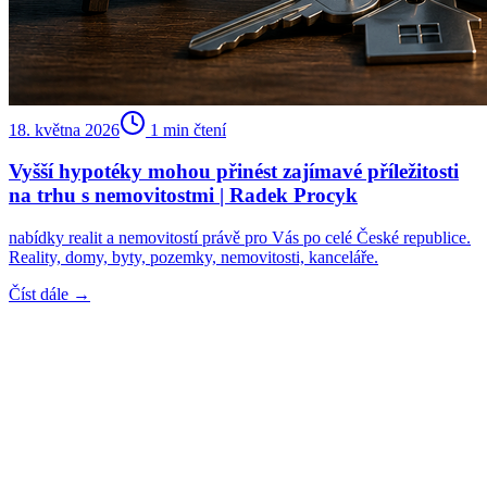
18. května 2026
1
min čtení
Vyšší hypotéky mohou přinést zajímavé příležitosti
na trhu s nemovitostmi | Radek Procyk
nabídky realit a nemovitostí právě pro Vás po celé České republice.
Reality, domy, byty, pozemky, nemovitosti, kanceláře.
Číst dále →