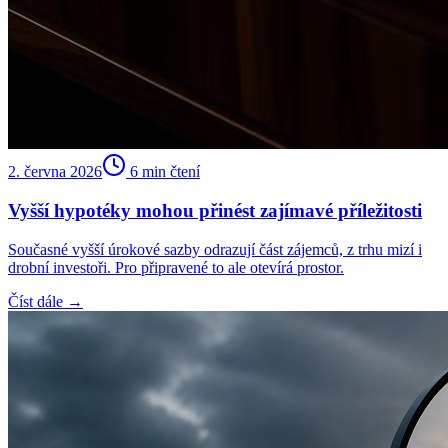
2. června 2026
6
min čtení
Vyšší hypotéky mohou přinést zajímavé příležitosti
Současné vyšší úrokové sazby odrazují část zájemců, z trhu mizí i
drobní investoři. Pro připravené to ale otevírá prostor.
Číst dále →