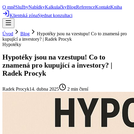
O mně
Služby
Nabídky
Kalkulačky
Blog
Reference
Kontakt
Kniha
Klientská zóna
Sjednat konzultaci
Úvod
Blog
Hypotéky jsou na vzestupu! Co to znamená pro
kupující a investory? | Radek Procyk
Hypotéky
Hypotéky jsou na vzestupu! Co to
znamená pro kupující a investory? |
Radek Procyk
Radek Procyk
14. dubna 2025
2
min čtení