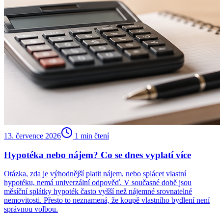
13. července 2026
1
min čtení
Hypotéka nebo nájem? Co se dnes vyplatí více
Otázka, zda je výhodnější platit nájem, nebo splácet vlastní
hypotéku, nemá univerzální odpověď. V současné době jsou
měsíční splátky hypoték často vyšší než nájemné srovnatelné
nemovitosti. Přesto to neznamená, že koupě vlastního bydlení není
správnou volbou.