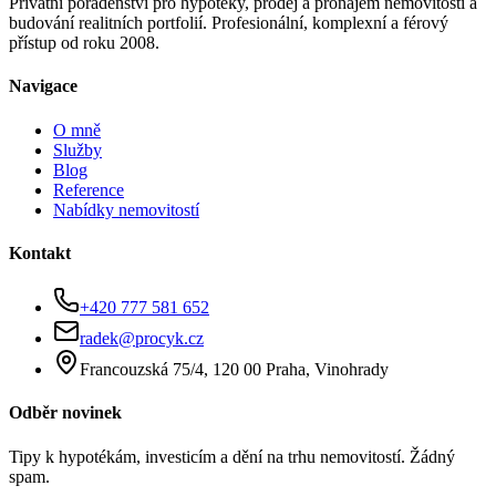
Privátní poradenství pro hypotéky, prodej a pronájem nemovitostí a
budování realitních portfolií. Profesionální, komplexní a férový
přístup od roku 2008.
Navigace
O mně
Služby
Blog
Reference
Nabídky nemovitostí
Kontakt
+420 777 581 652
radek@procyk.cz
Francouzská 75/4, 120 00 Praha, Vinohrady
Odběr novinek
Tipy k hypotékám, investicím a dění na trhu nemovitostí. Žádný
spam.