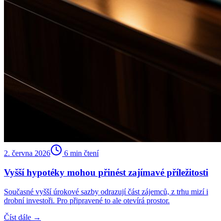
2. června 2026
6
min čtení
Vyšší hypotéky mohou přinést zajímavé příležitosti
Současné vyšší úrokové sazby odrazují část zájemců, z trhu mizí i
drobní investoři. Pro připravené to ale otevírá prostor.
Číst dále →