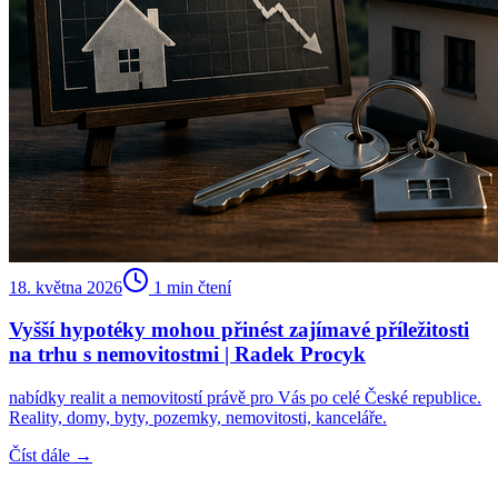
18. května 2026
1
min čtení
Vyšší hypotéky mohou přinést zajímavé příležitosti
na trhu s nemovitostmi | Radek Procyk
nabídky realit a nemovitostí právě pro Vás po celé České republice.
Reality, domy, byty, pozemky, nemovitosti, kanceláře.
Číst dále →