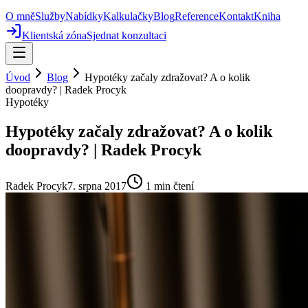
O mně
Služby
Nabídky
Kalkulačky
Blog
Reference
Kontakt
Kniha
Klientská zóna
Sjednat konzultaci
Úvod
Blog
Hypotéky začaly zdražovat? A o kolik
doopravdy? | Radek Procyk
Hypotéky
Hypotéky začaly zdražovat? A o kolik
doopravdy? | Radek Procyk
Radek Procyk
7. srpna 2017
1
min čtení