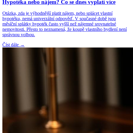
Hypotéka nebo nájem? Co se dnes vyplatí více
Otázka, zda je výhodnější platit nájem, nebo splácet vlastní
hypotéku, nemá univerzální odpověď. V současné době jsou
měsíční splátky hypoték často vyšší než nájemné srovnatelné
nemovitosti. Přesto to neznamená, že koupě vlastního bydlení není
správnou volbou.
Číst dále →