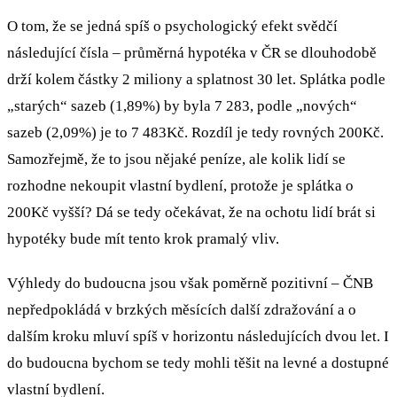
O tom, že se jedná spíš o psychologický efekt svědčí
následující čísla – průměrná hypotéka v ČR se dlouhodobě
drží kolem částky 2 miliony a splatnost 30 let. Splátka podle
„starých“ sazeb (1,89%) by byla 7 283, podle „nových“
sazeb (2,09%) je to 7 483Kč. Rozdíl je tedy rovných 200Kč.
Samozřejmě, že to jsou nějaké peníze, ale kolik lidí se
rozhodne nekoupit vlastní bydlení, protože je splátka o
200Kč vyšší? Dá se tedy očekávat, že na ochotu lidí brát si
hypotéky bude mít tento krok pramalý vliv.
Výhledy do budoucna jsou však poměrně pozitivní – ČNB
nepředpokládá v brzkých měsících další zdražování a o
dalším kroku mluví spíš v horizontu následujících dvou let. I
do budoucna bychom se tedy mohli těšit na levné a dostupné
vlastní bydlení.