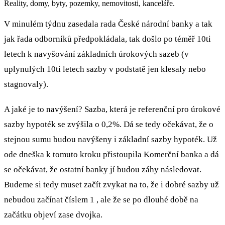
Reality, domy, byty, pozemky, nemovitosti, kanceláře.
V minulém týdnu zasedala rada České národní banky a tak
jak řada odborníků předpokládala, tak došlo po téměř 10ti
letech k navyšování základních úrokových sazeb (v
uplynulých 10ti letech sazby v podstatě jen klesaly nebo
stagnovaly).
A jaké je to navýšení? Sazba, která je referenční pro úrokové
sazby hypoték se zvýšila o 0,2%. Dá se tedy očekávat, že o
stejnou sumu budou navýšeny i základní sazby hypoték. Už
ode dneška k tomuto kroku přistoupila Komerční banka a dá
se očekávat, že ostatní banky jí budou záhy následovat.
Budeme si tedy muset začít zvykat na to, že i dobré sazby už
nebudou začínat číslem 1 , ale že se po dlouhé době na
začátku objeví zase dvojka.