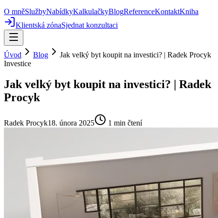
O mně
Služby
Nabídky
Kalkulačky
Blog
Reference
Kontakt
Kniha
Klientská zóna
Sjednat konzultaci
Úvod
Blog
Jak velký byt koupit na investici? | Radek Procyk
Investice
Jak velký byt koupit na investici? | Radek
Procyk
Radek Procyk
18. února 2025
1
min čtení