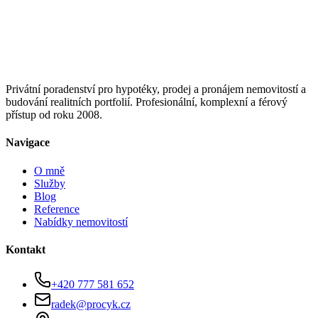
Privátní poradenství pro hypotéky, prodej a pronájem nemovitostí a
budování realitních portfolií. Profesionální, komplexní a férový
přístup od roku 2008.
Navigace
O mně
Služby
Blog
Reference
Nabídky nemovitostí
Kontakt
+420 777 581 652
radek@procyk.cz