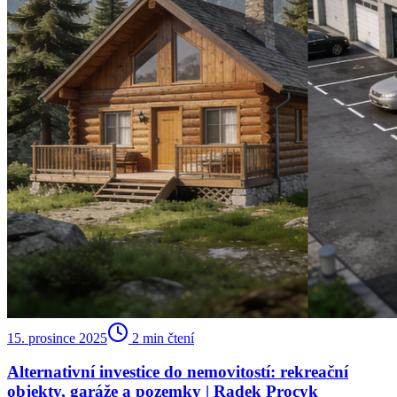
15. prosince 2025
2
min čtení
Alternativní investice do nemovitostí: rekreační
objekty, garáže a pozemky | Radek Procyk