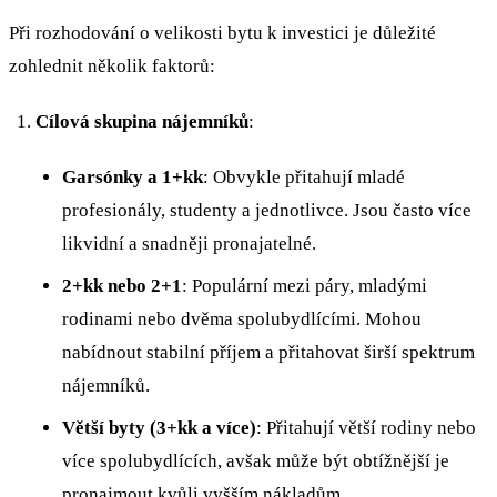
Při rozhodování o velikosti bytu k investici je důležité
zohlednit několik faktorů:
Cílová skupina nájemníků
:
Garsónky a 1+kk
: Obvykle přitahují mladé
profesionály, studenty a jednotlivce. Jsou často více
likvidní a snadněji pronajatelné.
2+kk nebo 2+1
: Populární mezi páry, mladými
rodinami nebo dvěma spolubydlícími. Mohou
nabídnout stabilní příjem a přitahovat širší spektrum
nájemníků.
Větší byty (3+kk a více)
: Přitahují větší rodiny nebo
více spolubydlících, avšak může být obtížnější je
pronajmout kvůli vyšším nákladům.