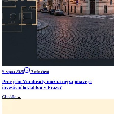
5. srpna 2026
3
min čtení
Proč jsou Vinohrady možná nejzajímavější
investiční loklalitou v Praze?
Číst dále →