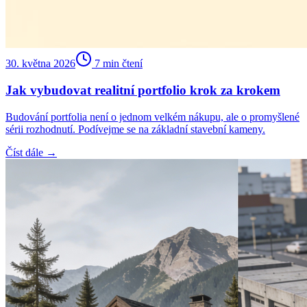
30. května 2026
7
min čtení
Jak vybudovat realitní portfolio krok za krokem
Budování portfolia není o jednom velkém nákupu, ale o promyšlené
sérii rozhodnutí. Podívejme se na základní stavební kameny.
Číst dále →