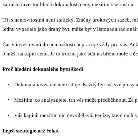
zatímco investor hledá dokonalost, ceny mezitím tiše rostou.
Trh s nemovitostmi není statický. Změny úrokových sazeb, in
lednu vypadalo jako drahý byt, může být v listopadu racionál
Čas v investování do nemovitostí nepracuje vždy pro vás. Ačko
o nižší nákupní cenu. Je to trochu jako stát na břehu moře a 
Proč hledání dokonalého bytu škodí
• Dokonalá investice neexistuje. Každý byt má své plusy a m
• Mezitím, co analyzujete, trh vás může předběhnout. Za pů
• Váš kapitál mezitím nic nevydělává. Peníze, které mohly g
Lepší strategie než čekat