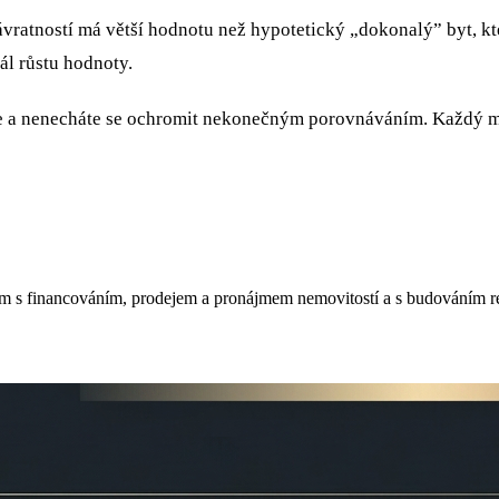
ávratností má větší hodnotu než hypotetický „dokonalý” byt, kt
ál růstu hodnoty.
ete a nenecháte se ochromit nekonečným porovnáváním. Každý měs
m s financováním, prodejem a pronájmem nemovitostí a s budováním real