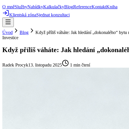
O mně
Služby
Nabídky
Kalkulačky
Blog
Reference
Kontakt
Kniha
Klientská zóna
Sjednat konzultaci
Úvod
Blog
Když příliš váháte: Jak hledání „dokonalého“ bytu 
Investice
Když příliš váháte: Jak hledání „dokonalé
Radek Procyk
13. listopadu 2025
1
min čtení