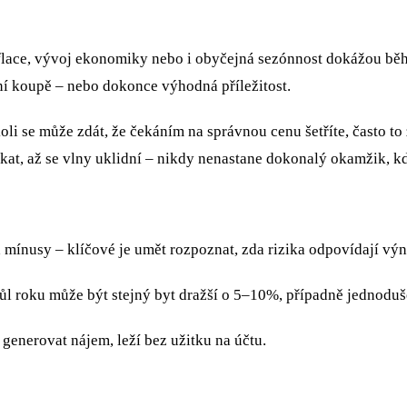
flace, vývoj ekonomiky nebo i obyčejná sezónnost dokážou běhe
ní koupě – nebo dokonce výhodná příležitost.
li se může zdát, že čekáním na správnou cenu šetříte, často to 
čekat, až se vlny uklidní – nikdy nenastane dokonalý okamžik, k
ínusy – klíčové je umět rozpoznat, zda rizika odpovídají výn
l roku může být stejný byt dražší o 5–10%, případně jednoduš
enerovat nájem, leží bez užitku na účtu.