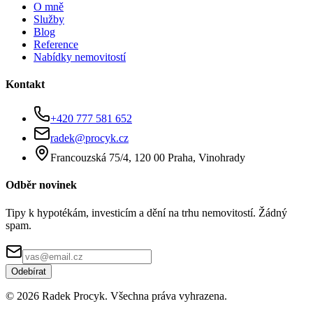
O mně
Služby
Blog
Reference
Nabídky nemovitostí
Kontakt
+420 777 581 652
radek@procyk.cz
Francouzská 75/4, 120 00 Praha, Vinohrady
Odběr novinek
Tipy k hypotékám, investicím a dění na trhu nemovitostí. Žádný
spam.
Odebírat
©
2026
Radek Procyk. Všechna práva vyhrazena.