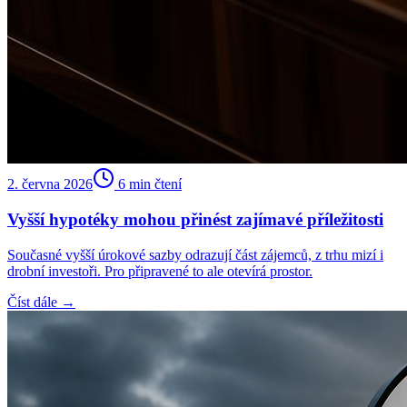
2. června 2026
6
min čtení
Vyšší hypotéky mohou přinést zajímavé příležitosti
Současné vyšší úrokové sazby odrazují část zájemců, z trhu mizí i
drobní investoři. Pro připravené to ale otevírá prostor.
Číst dále →