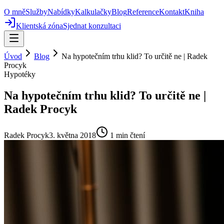
O mně
Služby
Nabídky
Kalkulačky
Blog
Reference
Kontakt
Kniha
Klientská zóna
Sjednat konzultaci
Úvod
Blog
Na hypotečním trhu klid? To určitě ne | Radek
Procyk
Hypotéky
Na hypotečním trhu klid? To určitě ne |
Radek Procyk
Radek Procyk
3. května 2018
1
min čtení