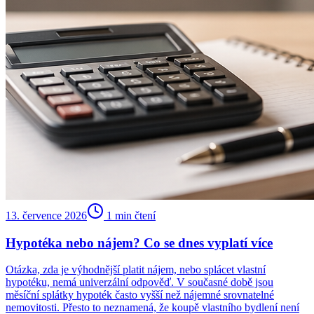
13. července 2026
1
min čtení
Hypotéka nebo nájem? Co se dnes vyplatí více
Otázka, zda je výhodnější platit nájem, nebo splácet vlastní
hypotéku, nemá univerzální odpověď. V současné době jsou
měsíční splátky hypoték často vyšší než nájemné srovnatelné
nemovitosti. Přesto to neznamená, že koupě vlastního bydlení není