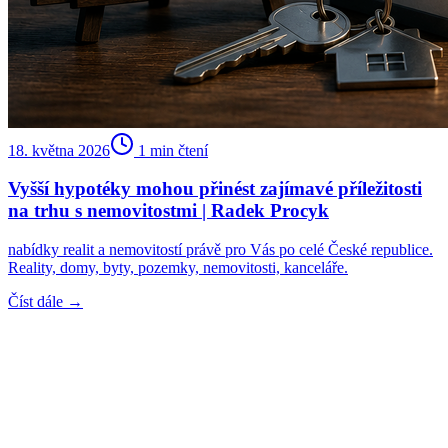
18. května 2026
1
min čtení
Vyšší hypotéky mohou přinést zajímavé příležitosti
na trhu s nemovitostmi | Radek Procyk
nabídky realit a nemovitostí právě pro Vás po celé České republice.
Reality, domy, byty, pozemky, nemovitosti, kanceláře.
Číst dále →