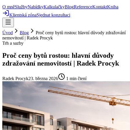
O mně
Služby
Nabídky
Kalkulačky
Blog
Reference
Kontakt
Kniha
Klientská zóna
Sjednat konzultaci
Úvod
Blog
Proč ceny bytů rostou: hlavní důvody zdražování
nemovitostí | Radek Procyk
Trh a sazby
Proč ceny bytů rostou: hlavní důvody
zdražování nemovitostí | Radek Procyk
Radek Procyk
23. března 2026
1
min čtení