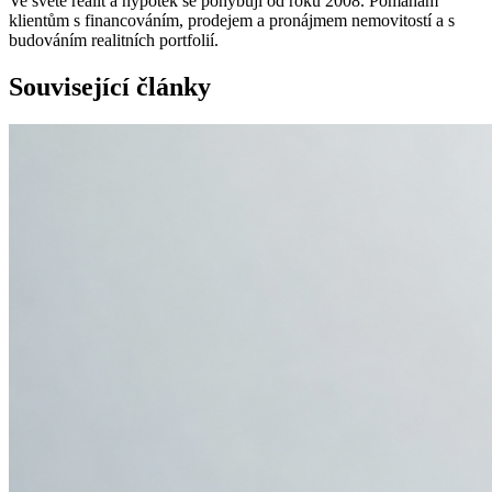
Ve světě realit a hypoték se pohybuji od roku 2008. Pomáhám
klientům s financováním, prodejem a pronájmem nemovitostí a s
budováním realitních portfolií.
Související články