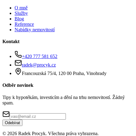
O mně
Služby
Blog
Reference
Nabídky nemovitostí
Kontakt
+420 777 581 652
radek@procyk.cz
Francouzská 75/4, 120 00 Praha, Vinohrady
Odběr novinek
Tipy k hypotékám, investicím a dění na trhu nemovitostí. Žádný
spam.
Odebírat
©
2026
Radek Procyk. Všechna práva vyhrazena.