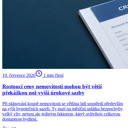
10. července 2026
1
min čtení
Rostoucí ceny nemovitostí mohou být větší
překážkou než vyšší úrokové sazby
Při plánování koupě nemovitosti se většina lidí soustředí především
na výši hypotečních sazeb. Ty mají na měsíční splátku bezpochyby
velký vliv, nejsou ale jediným faktorem, který ovlivňuje celkovou
dostupnost bydlení.