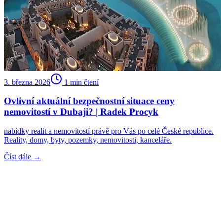
3. března 2026
1
min čtení
Ovlivní aktuální bezpečnostní situace ceny
nemovitostí v Dubaji? | Radek Procyk
nabídky realit a nemovitostí právě pro Vás po celé České republice.
Reality, domy, byty, pozemky, nemovitosti, kanceláře.
Číst dále →