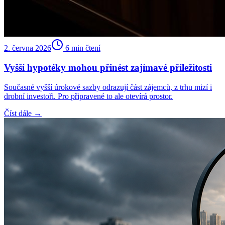
2. června 2026
6
min čtení
Vyšší hypotéky mohou přinést zajímavé příležitosti
Současné vyšší úrokové sazby odrazují část zájemců, z trhu mizí i
drobní investoři. Pro připravené to ale otevírá prostor.
Číst dále →