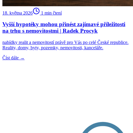
18. května 2026
1
min čtení
Vyšší hypotéky mohou přinést zajímavé příležitosti
na trhu s nemovitostmi | Radek Procyk
nabídky realit a nemovitostí právě pro Vás po celé České republice.
Reality, domy, byty, pozemky, nemovitosti, kanceláře.
Číst dále →