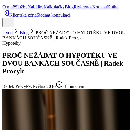
O mně
Služby
Nabídky
Kalkulačky
Blog
Reference
Kontakt
Kniha
Klientská zóna
Sjednat konzultaci
Úvod
Blog
PROČ NEŽÁDAT O HYPOTÉKU VE DVOU
BANKÁCH SOUČASNĚ | Radek Procyk
Hypotéky
PROČ NEŽÁDAT O HYPOTÉKU VE
DVOU BANKÁCH SOUČASNĚ | Radek
Procyk
Radek Procyk
9. května 2016
3
min čtení