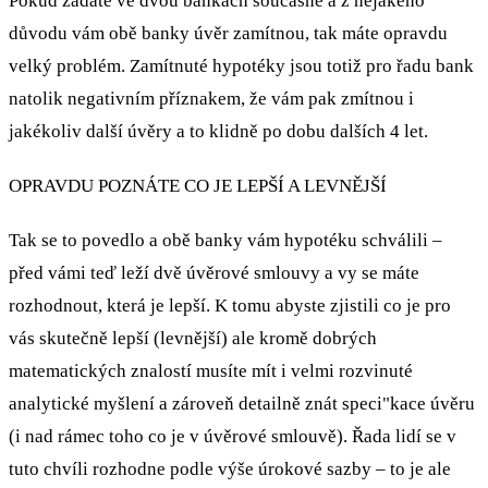
Pokud žádáte ve dvou bankách současně a z nějakého
důvodu vám obě banky úvěr zamítnou, tak máte opravdu
velký problém. Zamítnuté hypotéky jsou totiž pro řadu bank
natolik negativním příznakem, že vám pak zmítnou i
jakékoliv další úvěry a to klidně po dobu dalších 4 let.
OPRAVDU POZNÁTE CO JE LEPŠÍ A LEVNĚJŠÍ
Tak se to povedlo a obě banky vám hypotéku schválili –
před vámi teď leží dvě úvěrové smlouvy a vy se máte
rozhodnout, která je lepší. K tomu abyste zjistili co je pro
vás skutečně lepší (levnější) ale kromě dobrých
matematických znalostí musíte mít i velmi rozvinuté
analytické myšlení a zároveň detailně znát speci"kace úvěru
(i nad rámec toho co je v úvěrové smlouvě). Řada lidí se v
tuto chvíli rozhodne podle výše úrokové sazby – to je ale