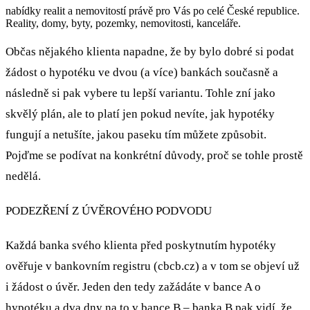
nabídky realit a nemovitostí právě pro Vás po celé České republice.
Reality, domy, byty, pozemky, nemovitosti, kanceláře.
Občas nějakého klienta napadne, že by bylo dobré si podat
žádost o hypotéku ve dvou (a více) bankách současně a
následně si pak vybere tu lepší variantu. Tohle zní jako
skvělý plán, ale to platí jen pokud nevíte, jak hypotéky
fungují a netušíte, jakou paseku tím můžete způsobit.
Pojďme se podívat na konkrétní důvody, proč se tohle prostě
nedělá.
PODEZŘENÍ Z ÚVĚROVÉHO PODVODU
Každá banka svého klienta před poskytnutím hypotéky
ověřuje v bankovním registru (cbcb.cz) a v tom se objeví už
i žádost o úvěr. Jeden den tedy zažádáte v bance A o
hypotéku a dva dny na to v bance B – banka B pak vidí, že