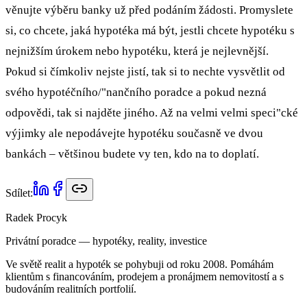
věnujte výběru banky už před podáním žádosti. Promyslete
si, co chcete, jaká hypotéka má být, jestli chcete hypotéku s
nejnižším úrokem nebo hypotéku, která je nejlevnější.
Pokud si čímkoliv nejste jistí, tak si to nechte vysvětlit od
svého hypotéčního/"nančního poradce a pokud nezná
odpovědi, tak si najděte jiného. Až na velmi velmi speci"cké
výjimky ale nepodávejte hypotéku současně ve dvou
bankách – většinou budete vy ten, kdo na to doplatí.
Sdílet:
Radek Procyk
Privátní poradce — hypotéky, reality, investice
Ve světě realit a hypoték se pohybuji od roku 2008. Pomáhám
klientům s financováním, prodejem a pronájmem nemovitostí a s
budováním realitních portfolií.