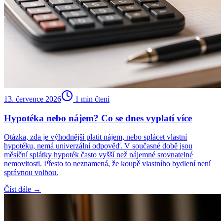
13. července 2026
1
min čtení
Hypotéka nebo nájem? Co se dnes vyplatí více
Otázka, zda je výhodnější platit nájem, nebo splácet vlastní
hypotéku, nemá univerzální odpověď. V současné době jsou
měsíční splátky hypoték často vyšší než nájemné srovnatelné
nemovitosti. Přesto to neznamená, že koupě vlastního bydlení není
správnou volbou.
Číst dále →