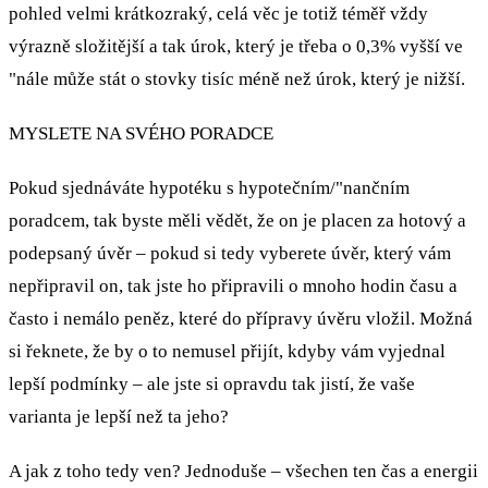
pohled velmi krátkozraký, celá věc je totiž téměř vždy
výrazně složitější a tak úrok, který je třeba o 0,3% vyšší ve
"nále může stát o stovky tisíc méně než úrok, který je nižší.
MYSLETE NA SVÉHO PORADCE
Pokud sjednáváte hypotéku s hypotečním/"nančním
poradcem, tak byste měli vědět, že on je placen za hotový a
podepsaný úvěr – pokud si tedy vyberete úvěr, který vám
nepřipravil on, tak jste ho připravili o mnoho hodin času a
často i nemálo peněz, které do přípravy úvěru vložil. Možná
si řeknete, že by o to nemusel přijít, kdyby vám vyjednal
lepší podmínky – ale jste si opravdu tak jistí, že vaše
varianta je lepší než ta jeho?
A jak z toho tedy ven? Jednoduše – všechen ten čas a energii