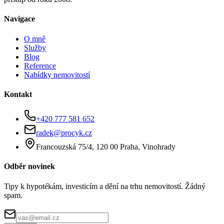
Navigace
O mně
Služby
Blog
Reference
Nabídky nemovitostí
Kontakt
+420 777 581 652
radek@procyk.cz
Francouzská 75/4, 120 00 Praha, Vinohrady
Odběr novinek
Tipy k hypotékám, investicím a dění na trhu nemovitostí. Žádný
spam.