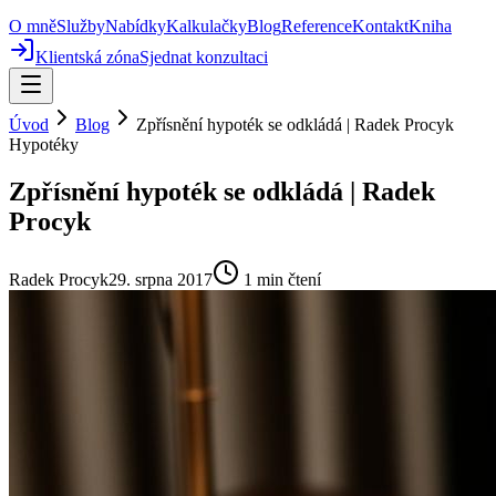
O mně
Služby
Nabídky
Kalkulačky
Blog
Reference
Kontakt
Kniha
Klientská zóna
Sjednat konzultaci
Úvod
Blog
Zpřísnění hypoték se odkládá | Radek Procyk
Hypotéky
Zpřísnění hypoték se odkládá | Radek
Procyk
Radek Procyk
29. srpna 2017
1
min čtení