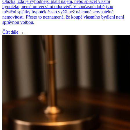
Otázka, zda je výhodnější platit nájem, nebo splácet vlastní
hypotéku, nemá univerzální odpověď. V současné době jsou
měsíční splátky hypoték často vyšší než nájemné srovnatelné
nemovitosti. Přesto to neznamená, že koupě vlastního bydlení není
správnou volbou.
Číst dále →