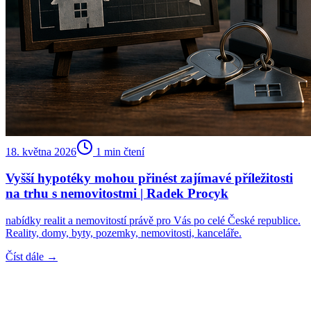
18. května 2026
1
min čtení
Vyšší hypotéky mohou přinést zajímavé příležitosti
na trhu s nemovitostmi | Radek Procyk
nabídky realit a nemovitostí právě pro Vás po celé České republice.
Reality, domy, byty, pozemky, nemovitosti, kanceláře.
Číst dále →