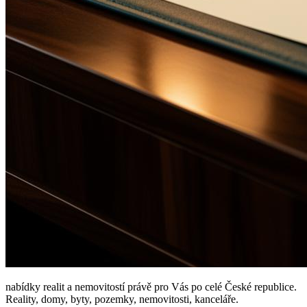
nabídky realit a nemovitostí právě pro Vás po celé České republice.
Reality, domy, byty, pozemky, nemovitosti, kanceláře.