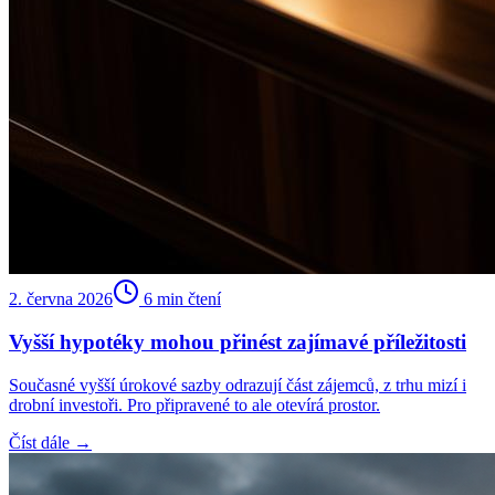
2. června 2026
6
min čtení
Vyšší hypotéky mohou přinést zajímavé příležitosti
Současné vyšší úrokové sazby odrazují část zájemců, z trhu mizí i
drobní investoři. Pro připravené to ale otevírá prostor.
Číst dále →