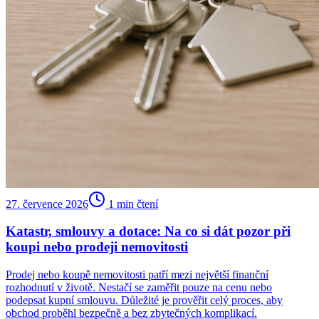
27. července 2026
1
min čtení
Katastr, smlouvy a dotace: Na co si dát pozor při
koupi nebo prodeji nemovitosti
Prodej nebo koupě nemovitosti patří mezi největší finanční
rozhodnutí v životě. Nestačí se zaměřit pouze na cenu nebo
podepsat kupní smlouvu. Důležité je prověřit celý proces, aby
obchod proběhl bezpečně a bez zbytečných komplikací.