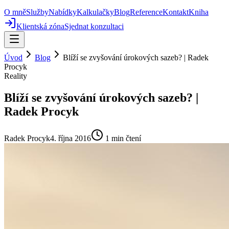
O mně
Služby
Nabídky
Kalkulačky
Blog
Reference
Kontakt
Kniha
Klientská zóna
Sjednat konzultaci
Úvod
Blog
Blíží se zvyšování úrokových sazeb? | Radek
Procyk
Reality
Blíží se zvyšování úrokových sazeb? |
Radek Procyk
Radek Procyk
4. října 2016
1
min čtení