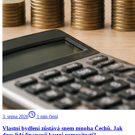
3. srpna 2026
1
min čtení
Vlastní bydlení zůstává snem mnoha Čechů. Jak
dnes lidé financují koupi nemovitosti?