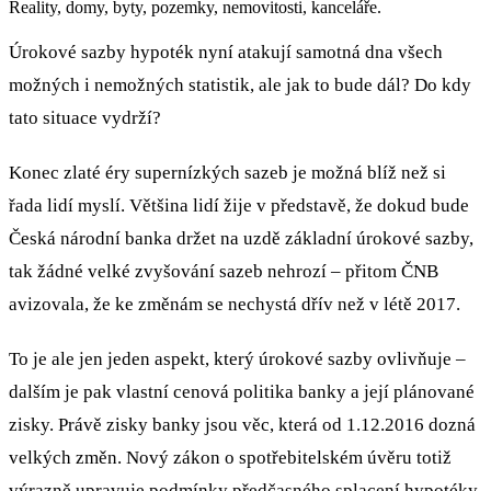
Reality, domy, byty, pozemky, nemovitosti, kanceláře.
Úrokové sazby hypoték nyní atakují samotná dna všech
možných i nemožných statistik, ale jak to bude dál? Do kdy
tato situace vydrží?
Konec zlaté éry supernízkých sazeb je možná blíž než si
řada lidí myslí. Většina lidí žije v představě, že dokud bude
Česká národní banka držet na uzdě základní úrokové sazby,
tak žádné velké zvyšování sazeb nehrozí – přitom ČNB
avizovala, že ke změnám se nechystá dřív než v létě 2017.
To je ale jen jeden aspekt, který úrokové sazby ovlivňuje –
dalším je pak vlastní cenová politika banky a její plánované
zisky. Právě zisky banky jsou věc, která od 1.12.2016 dozná
velkých změn. Nový zákon o spotřebitelském úvěru totiž
výrazně upravuje podmínky předčasného splacení hypotéky