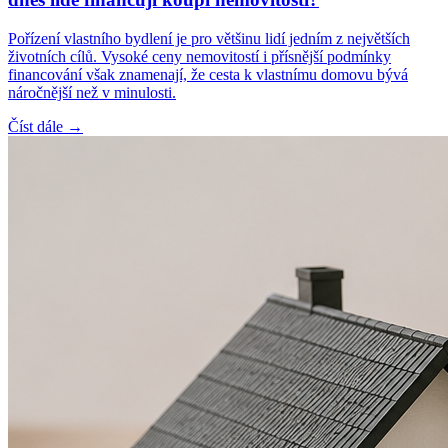
Pořízení vlastního bydlení je pro většinu lidí jedním z největších
životních cílů. Vysoké ceny nemovitostí i přísnější podmínky
financování však znamenají, že cesta k vlastnímu domovu bývá
náročnější než v minulosti.
Číst dále →