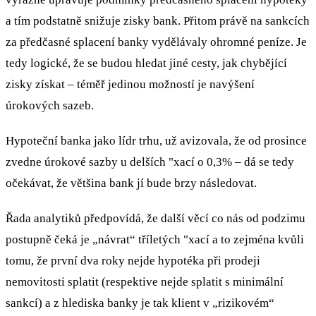
a tím podstatně snižuje zisky bank. Přitom právě na sankcích
za předčasné splacení banky vydělávaly ohromné peníze. Je
tedy logické, že se budou hledat jiné cesty, jak chybějící
zisky získat – téměř jedinou možností je navýšení
úrokových sazeb.
Hypoteční banka jako lídr trhu, už avizovala, že od prosince
zvedne úrokové sazby u delších "xací o 0,3% – dá se tedy
očekávat, že většina bank jí bude brzy následovat.
Řada analytiků předpovídá, že další věcí co nás od podzimu
postupně čeká je „návrat“ tříletých "xací a to zejména kvůli
tomu, že první dva roky nejde hypotéka při prodeji
nemovitosti splatit (respektive nejde splatit s minimální
sankcí) a z hlediska banky je tak klient v „rizikovém“