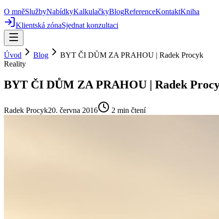
O mně
Služby
Nabídky
Kalkulačky
Blog
Reference
Kontakt
Kniha
Klientská zóna
Sjednat konzultaci
Úvod
Blog
BYT ČI DŮM ZA PRAHOU | Radek Procyk
Reality
BYT ČI DŮM ZA PRAHOU | Radek Proc
Radek Procyk
20. června 2016
2
min čtení