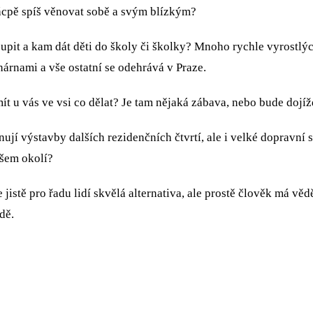
cpě spíš věnovat sobě a svým blízkým?
pit a kam dát děti do školy či školky? Mnoho rychle vyrostlých
árnami a vše ostatní se odehrává v Praze.
́t u vás ve vsi co dělat? Je tam nějaká zábava, nebo bude dojížde
ují výstavby dalších rezidenčních čtvrtí, ale i velké dopravní
šem okolí?
ě pro řadu lidí skvělá alternativa, ale prostě člověk má věde
dě.