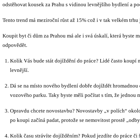
odstěhovat kousek za Prahu s vidinou levnějšího bydlení a počít
Tento trend má meziroční růst až 15% což i v tak velkém trh
Koupit byt či dům za Prahou má ale i svá úskalí, která byste m
odpovědět.
Kolik Vás bude stát dojíždění do práce? Lidé často koupí 
levnější.
Dá se na místo nového bydlení dobře dojíždět hromadno
vozového parku. Taky byste měli počítat s tím, že jednou 
Opravdu chcete novostavbu? Novostavby „v polích“ okolo Prahy 
po koupi začíná padat, protože se nemovitost prostě „odby
Kolik času strávíte dojížděním? Pokud jezdíte do práce či s