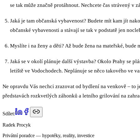
se tak může značně protáhnout. Nechcete čas strávený v zá
Jaká je tam občanská vybavenost? Budete mít kam jít nakou
občanské vybavenosti a stávají se tak v podstatě jen nocleh
Myslíte i na ženy a děti? Až bude žena na mateřské, bude mi
Jaká se v okolí plánuje další výstavba? Okolo Prahy se plán
letiště ve Vodochodech. Neplánuje se něco takového ve va
Ne opravdu Vás nechci zrazovat od bydlení na venkově – to je jist
představách rozkvetlých záhonků a letního grilování na zahra
Sdílet:
Radek Procyk
Privátní poradce — hypotéky, reality, investice