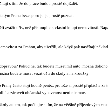
ají s tím, že do práce budou prostě dojíždět.
u jakým Praha bezesporu je, je prostě poznat.
ěli zvážit dřív, než přistoupíte k vlastní koupi nemovitosti. 
nemovitost za Prahou, aby ušetřili, ale když pak nasčítají náklady
u dopravou? Pokud ne, tak budete muset mít auto, možná dokonce 
možná budete muset vozit děti do školy a na kroužky.
často stojí hodně peněz, protože si prostě připlácíte za t
dlí“ a zároveň občanská vybavenost není nic moc.
̌koly autem, tak počítejte s tím, že na většině příjezdových cest