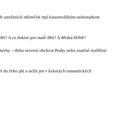
 satelitních městeček trpí katastrofálním nedostatkem
̌t? A co doktor pro malé děti? A dětská hřiště?
 stavby – třeba severní obchvat Prahy nebo značné rozšíření
̌t do čeho jde a nežít jen v krásných romantických