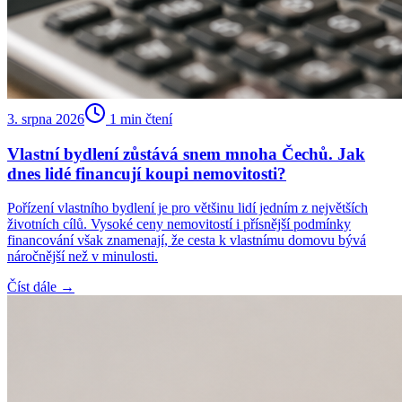
3. srpna 2026
1
min čtení
Vlastní bydlení zůstává snem mnoha Čechů. Jak
dnes lidé financují koupi nemovitosti?
Pořízení vlastního bydlení je pro většinu lidí jedním z největších
životních cílů. Vysoké ceny nemovitostí i přísnější podmínky
financování však znamenají, že cesta k vlastnímu domovu bývá
náročnější než v minulosti.
Číst dále →