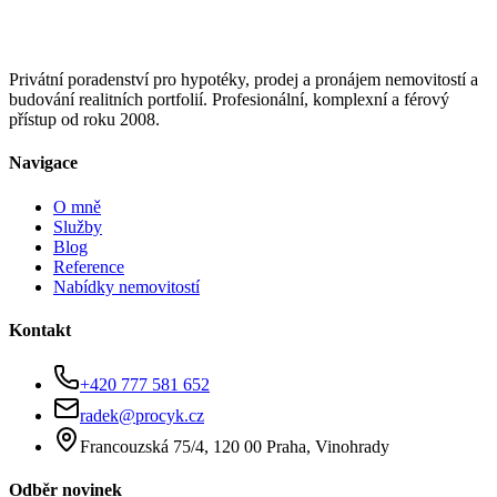
Privátní poradenství pro hypotéky, prodej a pronájem nemovitostí a
budování realitních portfolií. Profesionální, komplexní a férový
přístup od roku 2008.
Navigace
O mně
Služby
Blog
Reference
Nabídky nemovitostí
Kontakt
+420 777 581 652
radek@procyk.cz
Francouzská 75/4, 120 00 Praha, Vinohrady
Odběr novinek