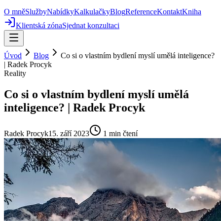
O mně
Služby
Nabídky
Kalkulačky
Blog
Reference
Kontakt
Kniha
Klientská zóna
Sjednat konzultaci
Úvod
Blog
Co si o vlastním bydlení myslí umělá inteligence?
| Radek Procyk
Reality
Co si o vlastním bydlení myslí umělá
inteligence? | Radek Procyk
Radek Procyk
15. září 2023
1
min čtení