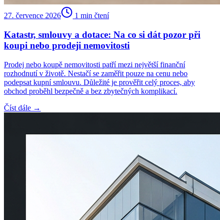
27. července 2026
1
min čtení
Katastr, smlouvy a dotace: Na co si dát pozor při
koupi nebo prodeji nemovitosti
Prodej nebo koupě nemovitosti patří mezi největší finanční
rozhodnutí v životě. Nestačí se zaměřit pouze na cenu nebo
podepsat kupní smlouvu. Důležité je prověřit celý proces, aby
obchod proběhl bezpečně a bez zbytečných komplikací.
Číst dále →