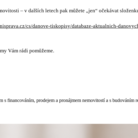
ovitosti – v dalších letech pak můžete „jen“ očekávat složenku
nisprava.cz/cs/danove-tiskopisy/databaze-aktualnich-danovyc
a my Vám rádi pomůžeme.
m s financováním, prodejem a pronájmem nemovitostí a s budováním real