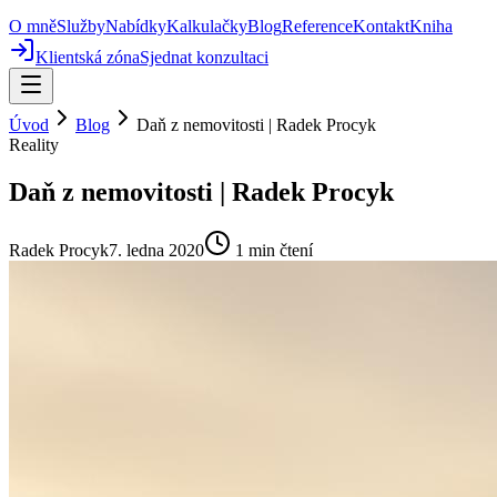
O mně
Služby
Nabídky
Kalkulačky
Blog
Reference
Kontakt
Kniha
Klientská zóna
Sjednat konzultaci
Úvod
Blog
Daň z nemovitosti | Radek Procyk
Reality
Daň z nemovitosti | Radek Procyk
Radek Procyk
7. ledna 2020
1
min čtení