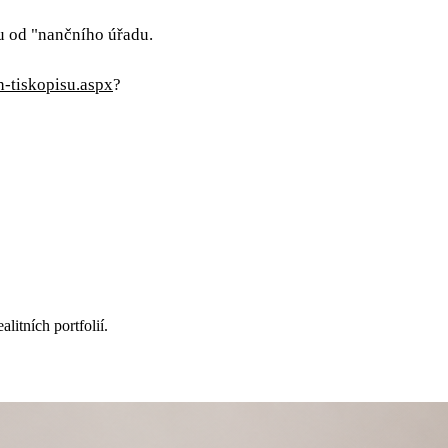
 od "nančního úřadu.
h-tiskopisu.aspx
?
itních portfolií.