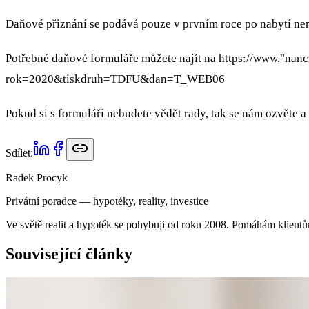
Daňové přiznání se podává pouze v prvním roce po nabytí nem
Potřebné daňové formuláře můžete najít na
https://www."nanc
rok=2020&tiskdruh=TDFU&dan=T_WEB06
Pokud si s formuláři nebudete vědět rady, tak se nám ozvěte 
Sdílet:
Radek Procyk
Privátní poradce — hypotéky, reality, investice
Ve světě realit a hypoték se pohybuji od roku 2008. Pomáhám klientů
Související články