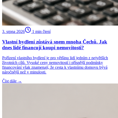
3. srpna 2026
1
min čtení
Vlastní bydlení zůstává snem mnoha Čechů. Jak
dnes lidé financují koupi nemovitosti?
Pořízení vlastního bydlení je pro většinu lidí jedním z největších
životních cílů. Vysoké ceny nemovitostí i přísnější podmínky
financování však znamenají, že cesta k vlastnímu domovu bývá
náročnější než v minulosti.
Číst dále →