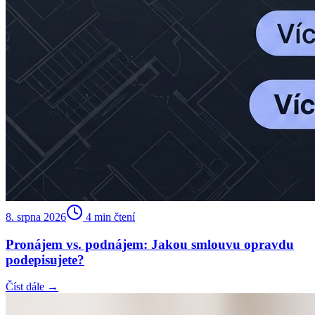
8. srpna 2026
4
min čtení
Pronájem vs. podnájem: Jakou smlouvu opravdu
podepisujete?
Číst dále →