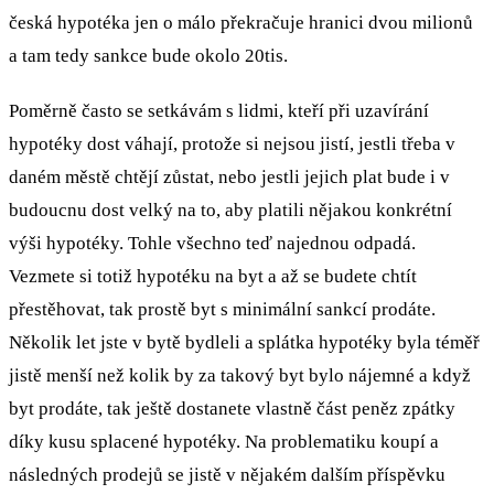
česká hypotéka jen o málo překračuje hranici dvou milionů
a tam tedy sankce bude okolo 20tis.
Poměrně často se setkávám s lidmi, kteří při uzavírání
hypotéky dost váhají, protože si nejsou jistí, jestli třeba v
daném městě chtějí zůstat, nebo jestli jejich plat bude i v
budoucnu dost velký na to, aby platili nějakou konkrétní
výši hypotéky. Tohle všechno teď najednou odpadá.
Vezmete si totiž hypotéku na byt a až se budete chtít
přestěhovat, tak prostě byt s minimální sankcí prodáte.
Několik let jste v bytě bydleli a splátka hypotéky byla téměř
jistě menší než kolik by za takový byt bylo nájemné a když
byt prodáte, tak ještě dostanete vlastně část peněz zpátky
díky kusu splacené hypotéky. Na problematiku koupí a
následných prodejů se jistě v nějakém dalším příspěvku