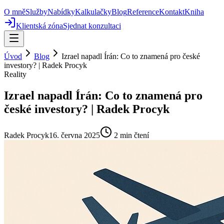
O mně
Služby
Nabídky
Kalkulačky
Blog
Reference
Kontakt
Kniha
Klientská zóna
Sjednat konzultaci
Úvod
Blog
Izrael napadl Írán: Co to znamená pro české
investory? | Radek Procyk
Reality
Izrael napadl Írán: Co to znamená pro
české investory? | Radek Procyk
Radek Procyk
16. června 2025
2
min čtení