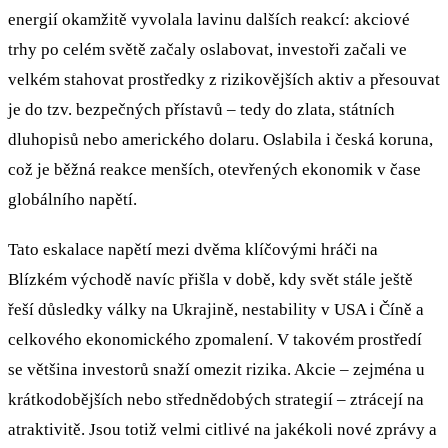
energií okamžitě vyvolala lavinu dalších reakcí: akciové
trhy po celém světě začaly oslabovat, investoři začali ve
velkém stahovat prostředky z rizikovějších aktiv a přesouvat
je do tzv. bezpečných přístavů – tedy do zlata, státních
dluhopisů nebo amerického dolaru. Oslabila i česká koruna,
což je běžná reakce menších, otevřených ekonomik v čase
globálního napětí.
Tato eskalace napětí mezi dvěma klíčovými hráči na
Blízkém východě navíc přišla v době, kdy svět stále ještě
řeší důsledky války na Ukrajině, nestability v USA i Číně a
celkového ekonomického zpomalení. V takovém prostředí
se většina investorů snaží omezit rizika. Akcie – zejména u
krátkodobějších nebo střednědobých strategií – ztrácejí na
atraktivitě. Jsou totiž velmi citlivé na jakékoli nové zprávy a