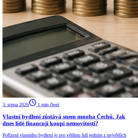
3. srpna 2026
1
min čtení
Vlastní bydlení zůstává snem mnoha Čechů. Jak
dnes lidé financují koupi nemovitosti?
Pořízení vlastního bydlení je pro většinu lidí jedním z největších