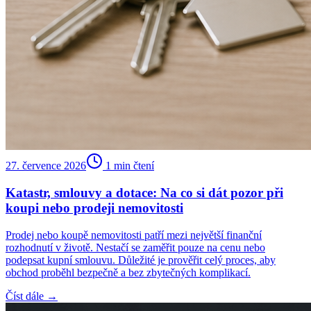
27. července 2026
1
min čtení
Katastr, smlouvy a dotace: Na co si dát pozor při
koupi nebo prodeji nemovitosti
Prodej nebo koupě nemovitosti patří mezi největší finanční
rozhodnutí v životě. Nestačí se zaměřit pouze na cenu nebo
podepsat kupní smlouvu. Důležité je prověřit celý proces, aby
obchod proběhl bezpečně a bez zbytečných komplikací.
Číst dále →