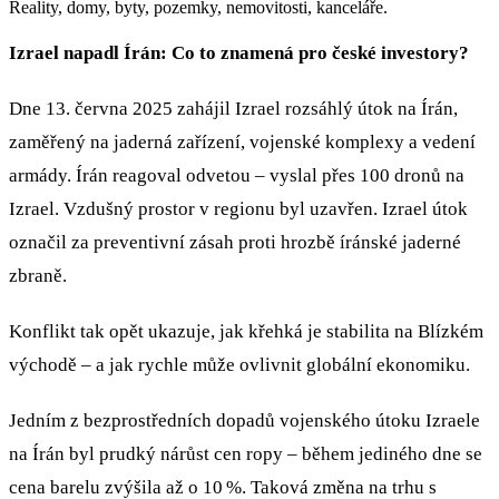
Reality, domy, byty, pozemky, nemovitosti, kanceláře.
Izrael napadl Írán: Co to znamená pro české investory?
Dne 13. června 2025 zahájil Izrael rozsáhlý útok na Írán,
zaměřený na jaderná zařízení, vojenské komplexy a vedení
armády. Írán reagoval odvetou – vyslal přes 100 dronů na
Izrael. Vzdušný prostor v regionu byl uzavřen. Izrael útok
označil za preventivní zásah proti hrozbě íránské jaderné
zbraně.
Konflikt tak opět ukazuje, jak křehká je stabilita na Blízkém
východě – a jak rychle může ovlivnit globální ekonomiku.
Jedním z bezprostředních dopadů vojenského útoku Izraele
na Írán byl prudký nárůst cen ropy – během jediného dne se
cena barelu zvýšila až o 10 %. Taková změna na trhu s