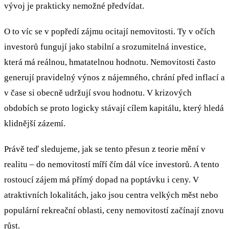
vývoj je prakticky nemožné předvídat.
O to víc se v popředí zájmu ocitají nemovitosti. Ty v očích
investorů fungují jako stabilní a srozumitelná investice,
která má reálnou, hmatatelnou hodnotu. Nemovitosti často
generují pravidelný výnos z nájemného, chrání před inflací a
v čase si obecně udržují svou hodnotu. V krizových
obdobích se proto logicky stávají cílem kapitálu, který hledá
klidnější zázemí.
Právě teď sledujeme, jak se tento přesun z teorie mění v
realitu – do nemovitostí míří čím dál více investorů. A tento
rostoucí zájem má přímý dopad na poptávku i ceny. V
atraktivních lokalitách, jako jsou centra velkých měst nebo
populární rekreační oblasti, ceny nemovitostí začínají znovu
růst.