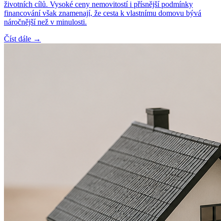
životních cílů. Vysoké ceny nemovitostí i přísnější podmínky
financování však znamenají, že cesta k vlastnímu domovu bývá
náročnější než v minulosti.
Číst dále →