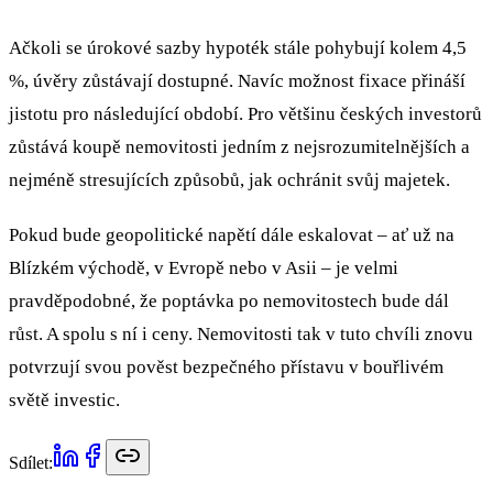
Ačkoli se úrokové sazby hypoték stále pohybují kolem 4,5
%, úvěry zůstávají dostupné. Navíc možnost fixace přináší
jistotu pro následující období. Pro většinu českých investorů
zůstává koupě nemovitosti jedním z nejsrozumitelnějších a
nejméně stresujících způsobů, jak ochránit svůj majetek.
Pokud bude geopolitické napětí dále eskalovat – ať už na
Blízkém východě, v Evropě nebo v Asii – je velmi
pravděpodobné, že poptávka po nemovitostech bude dál
růst. A spolu s ní i ceny. Nemovitosti tak v tuto chvíli znovu
potvrzují svou pověst bezpečného přístavu v bouřlivém
světě investic.
Sdílet: