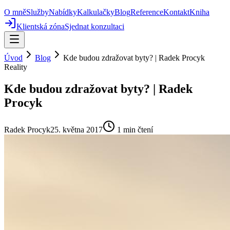
O mně
Služby
Nabídky
Kalkulačky
Blog
Reference
Kontakt
Kniha
Klientská zóna
Sjednat konzultaci
Úvod
Blog
Kde budou zdražovat byty? | Radek Procyk
Reality
Kde budou zdražovat byty? | Radek
Procyk
Radek Procyk
25. května 2017
1
min čtení