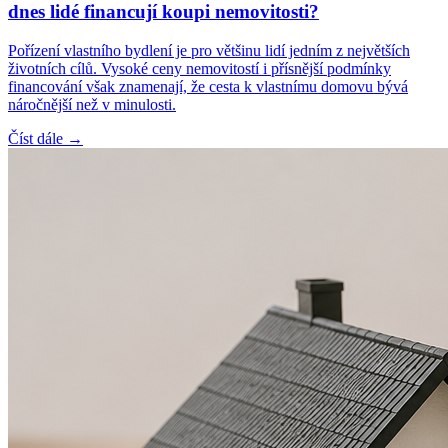
dnes lidé financují koupi nemovitosti?
Pořízení vlastního bydlení je pro většinu lidí jedním z největších
životních cílů. Vysoké ceny nemovitostí i přísnější podmínky
financování však znamenají, že cesta k vlastnímu domovu bývá
náročnější než v minulosti.
Číst dále →