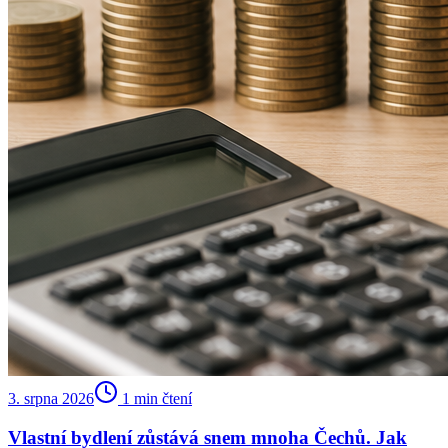
3. srpna 2026
1
min čtení
Vlastní bydlení zůstává snem mnoha Čechů. Jak