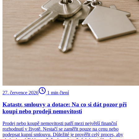
27. července 2026
1
min čtení
Katastr, smlouvy a dotace: Na co si dát pozor při
koupi nebo prodeji nemovitosti
Prodej nebo koupě nemovitosti patří mezi největší finanční
rozhodnutí v životě. Nestačí se zaměřit pouze na cenu nebo
podepsat kupní smlouvu. Důležité je prověřit celý proces, aby