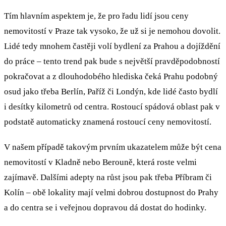
Tím hlavním aspektem je, že pro řadu lidí jsou ceny
nemovitostí v Praze tak vysoko, že už si je nemohou dovolit.
Lidé tedy mnohem častěji volí bydlení za Prahou a dojíždění
do práce – tento trend pak bude s největší pravděpodobností
pokračovat a z dlouhodobého hlediska čeká Prahu podobný
osud jako třeba Berlín, Paříž či Londýn, kde lidé často bydlí
i desítky kilometrů od centra. Rostoucí spádová oblast pak v
podstatě automaticky znamená rostoucí ceny nemovitostí.
V našem případě takovým prvním ukazatelem může být cena
nemovitostí v Kladně nebo Berouně, která roste velmi
zajímavě. Dalšími adepty na růst jsou pak třeba Příbram či
Kolín – obě lokality mají velmi dobrou dostupnost do Prahy
a do centra se i veřejnou dopravou dá dostat do hodinky.