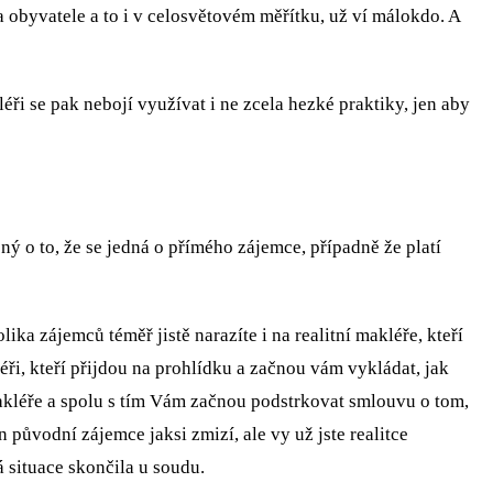
na obyvatele a to i v celosvětovém měřítku, už ví málokdo. A
kléři se pak nebojí využívat i ne zcela hezké praktiky, jen aby
 o to, že se jedná o přímého zájemce, případně že platí
ájemců téměř jistě narazíte i na realitní makléře, kteří
ři, kteří přijdou na prohlídku a začnou vám vykládat, jak
o makléře a spolu s tím Vám začnou podstrkovat smlouvu o tom,
ůvodní zájemce jaksi zmizí, ale vy už jste realitce
́ situace skončila u soudu.