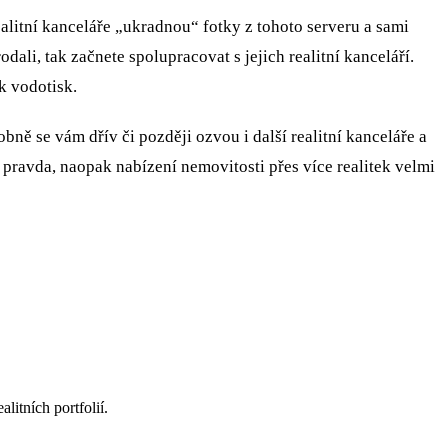
e realitní kanceláře „ukradnou“ fotky z tohoto serveru a sami
dali, tak začnete spolupracovat s jejich realitní kanceláří.
ek vodotisk.
ě se vám dřív či později ozvou i další realitní kanceláře a
je pravda, naopak nabízení nemovitosti přes více realitek velmi
itních portfolií.