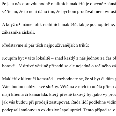
že je u nás opravdu hodně realitních makléřů je obecně známá 
věřte mi, že to není dáno tím, že bychom prodávali nemovitos
A když už máme tolik realitních makléřů, tak je pochopitelné, 
zákazníka získali.
Představme si pár těch nejpoužívanějších triků:
Koupím byt v této lokalitě – snad každý z nás jednou za čas objev
hotově... V drtivé většině případů se ale nejedná o reálného 
Makléřův klient či kamarád – rozhodnete se, že si byt či dům p
Vám budou nabízet své služby. Většina z nich to udělá přímo
mají klienta či kamaráda, který přesně takový byt jako vy pr
jak vás budou při prodeji zastupovat. Řada lidí podlehne vidin
podepsali smlouvu o exkluzivní spolupráci. Tento případ se v 