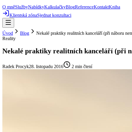
O mně
Služby
Nabídky
Kalkulačky
Blog
Reference
Kontakt
Kniha
Klientská zóna
Sjednat konzultaci
Úvod
Blog
Nekalé praktiky realitních kanceláří (při náboru ne
Reality
Nekalé praktiky realitních kanceláří (při 
Radek Procyk
28. listopadu 2016
2
min čtení