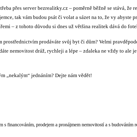
řeba přes server bezrealitky.cz – poměrně běžně se stává, ž
emce, tak vám budou psát či volat a sázet na to, že vy abyste pro
̌emi – z tohoto důvodu si dnes už většina realitek dává do fot
jím prostřednictvím prodáváte svůj byt či dům? Velmi pravděpodobn
odáte nemovitost dráž, rychleji a lépe – zdaleka ne vždy to ale 
́m „nekalým“ jednáním? Dejte nám vědět!
m s financováním, prodejem a pronájmem nemovitostí a s budováním real