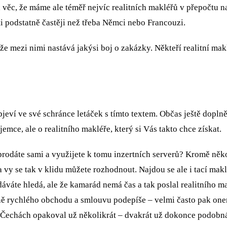
věc, že máme ale téměř nejvíc realitních makléřů v přepočtu 
ti podstatně častěji než třeba Němci nebo Francouzi.
že mezi nimi nastává jakýsi boj o zakázky. Někteří realitní ma
í ve své schránce letáček s tímto textem. Občas ještě doplněný
zájemce, ale o realitního makléře, který si Vás takto chce získat.
rodáte sami a využijete k tomu inzertních serverů? Kromě několika z
 a vy se tak v klidu můžete rozhodnout. Najdou se ale i tací maklé
odáváte hledá, ale že kamarád nemá čas a tak poslal realitníh
ě rychlého obchodu a smlouvu podepíše – velmi často pak onen p
Čechách opakoval už několikrát – dvakrát už dokonce podobna