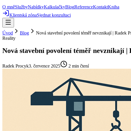
O mně
Služby
Nabídky
Kalkulačky
Blog
Reference
Kontakt
Kniha
Klientská zóna
Sjednat konzultaci
Úvod
Blog
Nová stavební povolení téměř nevznikají | Radek 
Reality
Nová stavební povolení téměř nevznikají 
Radek Procyk
3. července 2025
2
min čtení