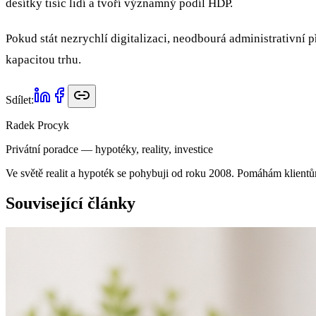
desítky tisíc lidí a tvoří významný podíl HDP.
Pokud stát nezrychlí digitalizaci, neodbourá administrativní 
kapacitou trhu.
Sdílet:
Radek Procyk
Privátní poradce — hypotéky, reality, investice
Ve světě realit a hypoték se pohybuji od roku 2008. Pomáhám klientů
Související články