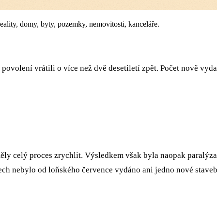
eality, domy, byty, pozemky, nemovitosti, kanceláře.
povolení vrátili o více než dvě desetiletí zpět. Počet nově vyd
 měly celý proces zrychlit. Výsledkem však byla naopak paralý
h nebylo od loňského července vydáno ani jedno nové stavebn