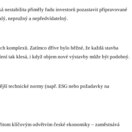
 nestabilita přiměly řadu investorů pozastavit připravované
alý, nepružný a nepředvídatelný.
ch komplexů. Zatímco dříve bylo běžné, že každá stavba
lení tak klesá, i když objem nové výstavby může být podobný.
nější technické normy (např. ESG nebo požadavky na
e přitom klíčovým odvětvím české ekonomiky – zaměstnává