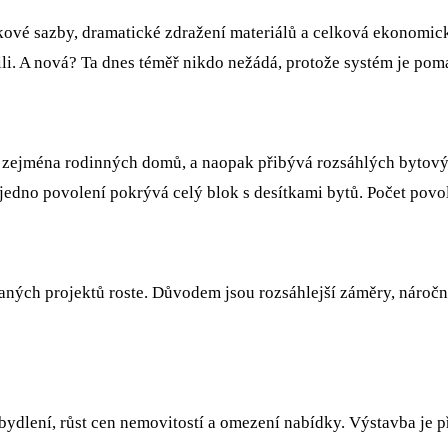
vé sazby, dramatické zdražení materiálů a celková ekonomická
ili. A nová? Ta dnes téměř nikdo nežádá, protože systém je pom
, zejména rodinných domů, a naopak přibývá rozsáhlých bytový
edno povolení pokrývá celý blok s desítkami bytů. Počet povo
aných projektů roste. Důvodem jsou rozsáhlejší záměry, nároč
i bydlení, růst cen nemovitostí a omezení nabídky. Výstavba j