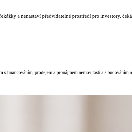
překážky a nenastaví předvídatelné prostředí pro investory, če
m s financováním, prodejem a pronájmem nemovitostí a s budováním real