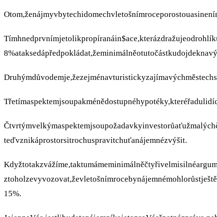
Otom,ženájmyvbytechidomechvletošnímroceporostouasinen
Tímhnedprvnímjetolikpropíranáin$ace,kterázdražujeodrohl
8%ataksedápředpokládat,žeminimálněotutočástkudojdeknavý
Druhýmdůvodemje,žezejménavturistickyzajímavýchměstechse
Třetímaspektemjsoupakménědostupnéhypotéky,kteréřadulidí
Čtvrtýmvelkýmaspektemjsoupožadavkyinvestorůaťužmalýchči
teďvznikáprostorsitrochuspravitchuťanájemnézvýšit.
Kdyžtotakzvážíme,taktumámeminimálněčtyřivelmisilnéargu
ztoholzevyvozovat,ževletošnímrocebynájemnémohlorůstješt
15%.