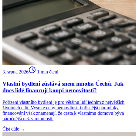
3. srpna 2026
1
min čtení
Vlastní bydlení zůstává snem mnoha Čechů. Jak
dnes lidé financují koupi nemovitosti?
Pořízení vlastního bydlení je pro většinu lidí jedním z největších
životních cílů. Vysoké ceny nemovitostí i přísnější podmínky
financování však znamenají, že cesta k vlastnímu domovu bývá
náročnější než v minulosti.
Číst dále →