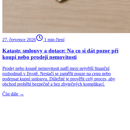
27. července 2026
1
min čtení
Katastr, smlouvy a dotace: Na co si dát pozor při
koupi nebo prodeji nemovitosti
Prodej nebo koupě nemovitosti patří mezi největší finanční
rozhodnutí v životě. Nestačí se zaměřit pouze na cenu nebo
podepsat kupní smlouvu. Důležité je prověřit celý proces, aby
obchod proběhl bezpečně a bez zbytečných komplikací.
Číst dále →