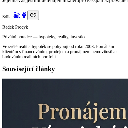
JejennaVás,jestlibudetenájemníkajetoproVásšpatnázpráva,ne
Sdílet:
Radek Procyk
Privátní poradce — hypotéky, reality, investice
Ve světě realit a hypoték se pohybuji od roku 2008. Pomáhám
klientům s financováním, prodejem a pronájmem nemovitostí a s
budováním realitních portfolií.
Související články