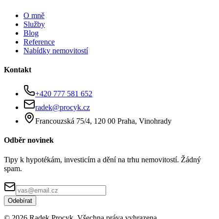
O mně
Služby
Blog
Reference
Nabídky nemovitostí
Kontakt
+420 777 581 652
radek@procyk.cz
Francouzská 75/4, 120 00 Praha, Vinohrady
Odběr novinek
Tipy k hypotékám, investicím a dění na trhu nemovitostí. Žádný
spam.
Odebírat
©
2026
Radek Procyk. Všechna práva vyhrazena.