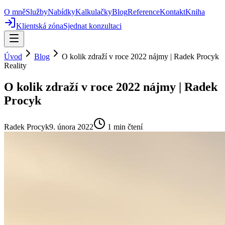
O mně
Služby
Nabídky
Kalkulačky
Blog
Reference
Kontakt
Kniha
Klientská zóna
Sjednat konzultaci
Úvod
Blog
O kolik zdraží v roce 2022 nájmy | Radek Procyk
Reality
O kolik zdraží v roce 2022 nájmy | Radek
Procyk
Radek Procyk
9. února 2022
1
min čtení