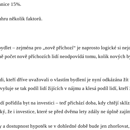
hranice 15%.
uhru několik faktorů.
kde bydlet – zejména pro „nově příchozí“ je naprosto logické si nej
pádně počet nově příchozích lidí neodpovídá tomu, kolik nový
i, kteří dříve uvažovali o vlastím bydlení je nyní odkázána ži
 se tak podíl lidí žijících v nájmu a klesá podíl lidí, kteří z
idí pořídila byt na investici – teď přichází doba, kdy chtějí skli
ký, že i investice, které se před dvěma lety zdály ne úplně 
a dostupnost hypoték se v dohledné době bude jen zhoršovat, ta