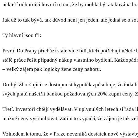
někteří odborníci hovoří o tom, že by mohla být atakována 
Jak už to tak bývá, tak důvod není jen jeden, ale jedná se o so
Ty hlavní jsou tři:
První. Do Prahy přichází stále více lidí, kteří potřebují ně
stálé práce řešit případný nákup vlastního bydlení. Každo
– velký zájem pak logicky žene ceny nahoru.
Druhý. Zhoršující se dostupnost hypoték způsobuje, že řada lid
svých platů našetřit bankou požadovaných 20% kupní ceny. Zvyšuje
Třetí. Investoři chtějí vydělávat. V uplynulých letech si řada l
možné ceny vyšroubovat. Zatím to vypadá, že zájem je tak vel
Vzhledem k tomu, že v Praze nevzniká dostatek nové výstavby 