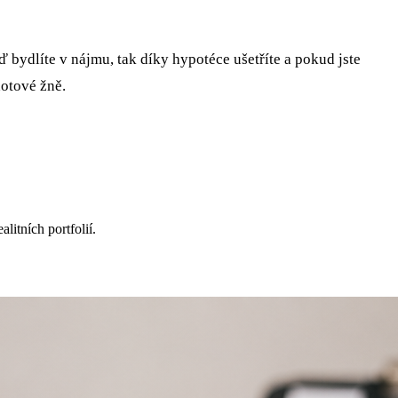
eď bydlíte v nájmu, tak díky hypotéce ušetříte a pokud jste
otové žně.
itních portfolií.