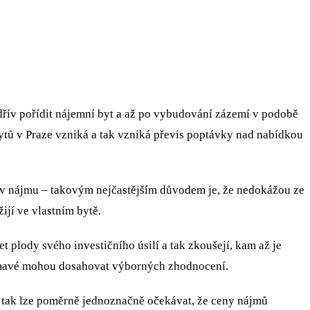
dřív pořídit nájemní byt a až po vybudování zázemí v podobě
ch bytů v Praze vzniká a tak vzniká převis poptávky nad nabídkou
́t v nájmu – takovým nejčastějším důvodem je, že nedokážou ze
̌ijí ve vlastním bytě.
́zet plody svého investičního úsilí a tak zkoušejí, kam až je
zajímavé mohou dosahovat výborných zhodnocení.
k lze poměrně jednoznačně očekávat, že ceny nájmů