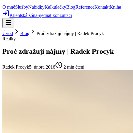
O mně
Služby
Nabídky
Kalkulačky
Blog
Reference
Kontakt
Kniha
Klientská zóna
Sjednat konzultaci
Úvod
Blog
Proč zdražují nájmy | Radek Procyk
Reality
Proč zdražují nájmy | Radek Procyk
Radek Procyk
5. února 2016
2
min čtení