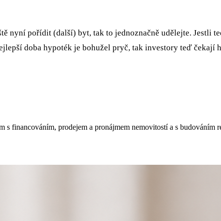
̌ nyní pořídit (další) byt, tak to jednoznačně udělejte. Jestli t
nejlepší doba hypoték je bohužel pryč, tak investory teď čekají h
m s financováním, prodejem a pronájmem nemovitostí a s budováním real