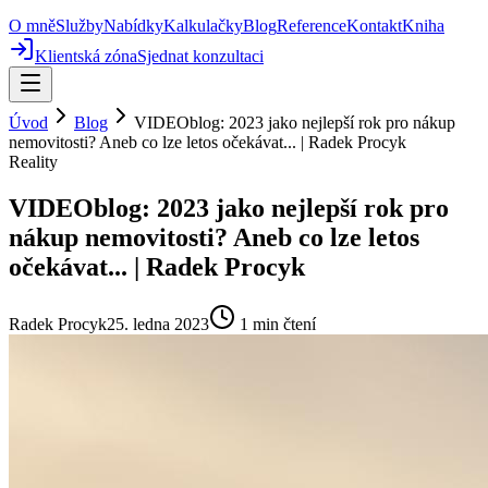
O mně
Služby
Nabídky
Kalkulačky
Blog
Reference
Kontakt
Kniha
Klientská zóna
Sjednat konzultaci
Úvod
Blog
VIDEOblog: 2023 jako nejlepší rok pro nákup
nemovitosti? Aneb co lze letos očekávat... | Radek Procyk
Reality
VIDEOblog: 2023 jako nejlepší rok pro
nákup nemovitosti? Aneb co lze letos
očekávat... | Radek Procyk
Radek Procyk
25. ledna 2023
1
min čtení