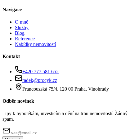
Navigace
O mně
Služby
Blog
Reference
Nabídky nemovitostí
Kontakt
+420 777 581 652
radek@procyk.cz
Francouzská 75/4, 120 00 Praha, Vinohrady
Odběr novinek
Tipy k hypotékám, investicím a dění na trhu nemovitostí. Žádný
spam.