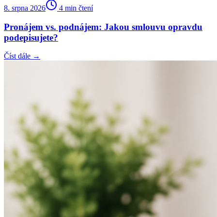
8. srpna 2026
4
min čtení
Pronájem vs. podnájem: Jakou smlouvu opravdu
podepisujete?
Číst dále →