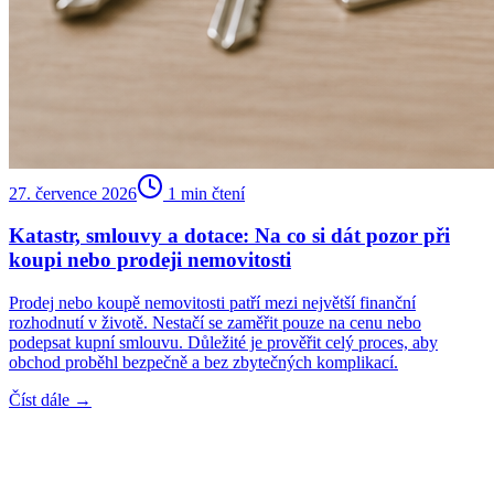
27. července 2026
1
min čtení
Katastr, smlouvy a dotace: Na co si dát pozor při
koupi nebo prodeji nemovitosti
Prodej nebo koupě nemovitosti patří mezi největší finanční
rozhodnutí v životě. Nestačí se zaměřit pouze na cenu nebo
podepsat kupní smlouvu. Důležité je prověřit celý proces, aby
obchod proběhl bezpečně a bez zbytečných komplikací.
Číst dále →