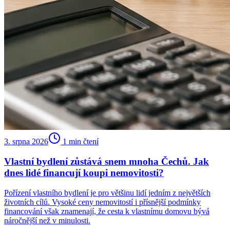
3. srpna 2026
1
min čtení
Vlastní bydlení zůstává snem mnoha Čechů. Jak
dnes lidé financují koupi nemovitosti?
Pořízení vlastního bydlení je pro většinu lidí jedním z největších
životních cílů. Vysoké ceny nemovitostí i přísnější podmínky
financování však znamenají, že cesta k vlastnímu domovu bývá
náročnější než v minulosti.