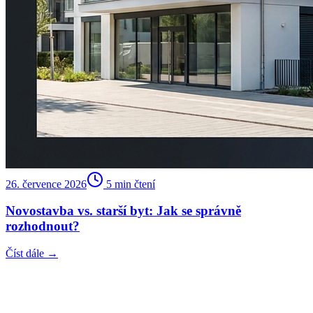
26. července 2026
5
min čtení
Novostavba vs. starší byt: Jak se správně
rozhodnout?
Číst dále →