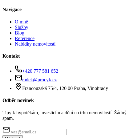
Navigace
O mně
Služby
Blog
Reference
Nabídky nemovitostí
Kontakt
+420 777 581 652
radek@procyk.cz
Francouzská 75/4, 120 00 Praha, Vinohrady
Odběr novinek
Tipy k hypotékám, investicím a dění na trhu nemovitostí. Žádný
spam.