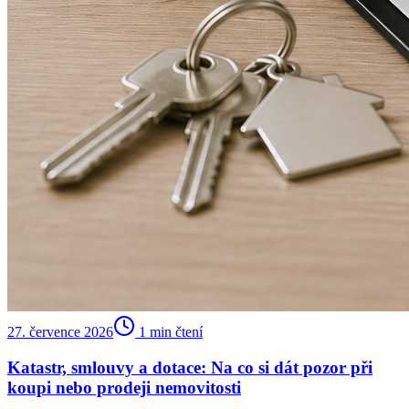
27. července 2026
1
min čtení
Katastr, smlouvy a dotace: Na co si dát pozor při
koupi nebo prodeji nemovitosti