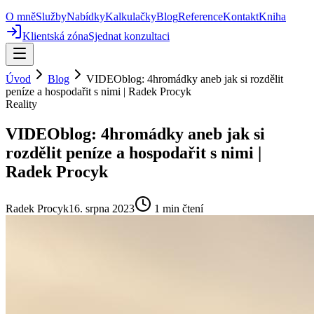
O mně
Služby
Nabídky
Kalkulačky
Blog
Reference
Kontakt
Kniha
Klientská zóna
Sjednat konzultaci
Úvod
Blog
VIDEOblog: 4hromádky aneb jak si rozdělit
peníze a hospodařit s nimi | Radek Procyk
Reality
VIDEOblog: 4hromádky aneb jak si
rozdělit peníze a hospodařit s nimi |
Radek Procyk
Radek Procyk
16. srpna 2023
1
min čtení