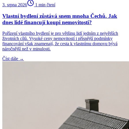
3. srpna 2026
1
min čtení
Vlastní bydlení zůstává snem mnoha Čechů. Jak
dnes lidé financují koupi nemovitosti?
Pořízení vlastního bydlení je pro většinu lidí jedním z největších
životních cílů. Vysoké ceny nemovitostí i přísnější podmínky
financování však znamenají, že cesta k vlastnímu domovu bývá
náročnější než v minulosti.
Číst dále →