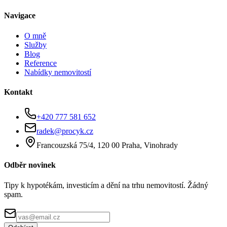
Navigace
O mně
Služby
Blog
Reference
Nabídky nemovitostí
Kontakt
+420 777 581 652
radek@procyk.cz
Francouzská 75/4, 120 00 Praha, Vinohrady
Odběr novinek
Tipy k hypotékám, investicím a dění na trhu nemovitostí. Žádný
spam.