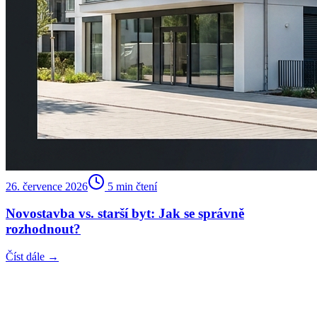
26. července 2026
5
min čtení
Novostavba vs. starší byt: Jak se správně
rozhodnout?
Číst dále →