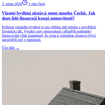
3. srpna 2026
1
min čtení
Vlastní bydlení zůstává snem mnoha Čechů. Jak
dnes lidé financují koupi nemovitosti?
Pořízení vlastního bydlení je pro většinu lidí jedním z největších
životních cílů. Vysoké ceny nemovitostí i přísnější podmínky
financování však znamenají, že cesta k vlastnímu domovu bývá
náročnější než v minulosti.
Číst dále →