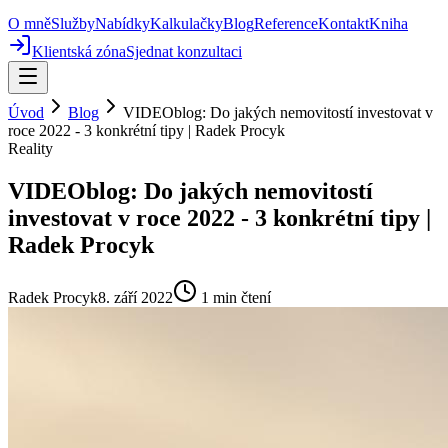
O mně
Služby
Nabídky
Kalkulačky
Blog
Reference
Kontakt
Kniha
Klientská zóna
Sjednat konzultaci
Úvod
Blog
VIDEOblog: Do jakých nemovitostí investovat v
roce 2022 - 3 konkrétní tipy | Radek Procyk
Reality
VIDEOblog: Do jakých nemovitostí
investovat v roce 2022 - 3 konkrétní tipy |
Radek Procyk
Radek Procyk
8. září 2022
1
min čtení