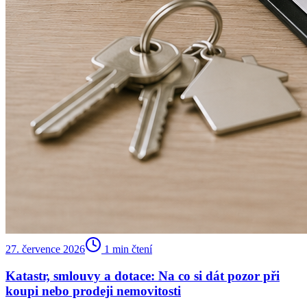
27. července 2026
1
min čtení
Katastr, smlouvy a dotace: Na co si dát pozor při
koupi nebo prodeji nemovitosti